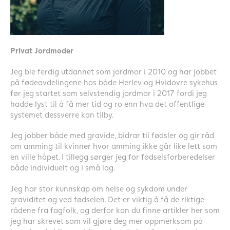
Privat Jordmoder
Jeg ble ferdig utdannet som jordmor i 2010 og har jobbet
på fødeavdelingene hos både Herlev og Hvidovre sykehus
før jeg startet som selvstendig jordmor i 2017 fordi jeg
hadde lyst til å få mer tid og ro enn hva det offentlige
systemet dessverre kan tilby.
Jeg jobber både med gravide, bidrar til fødsler og gir råd
om amming til kvinner hvor
amming
ikke går like lett som
en ville håpet. I tillegg sørger jeg for
fødselsforberedelser
både individuelt og i små lag.
Jeg har stor kunnskap om helse og sykdom under
graviditet og ved fødselen. Det er viktig å få de riktige
rådene fra fagfolk, og derfor kan du finne artikler her som
jeg har skrevet som vil gjøre deg mer oppmerksom på