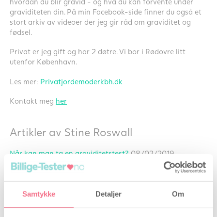
hvordan du blir gravid - og hva du kan forvente under
graviditeten din. På min Facebook-side finner du også et
stort arkiv av videoer der jeg gir råd om graviditet og
fødsel.
Privat er jeg gift og har 2 døtre. Vi bor i Rødovre litt
utenfor København.
Les mer:
Privatjordemoderkbh.dk
Kontakt meg
her
Artikler av Stine Roswall
Når kan man ta en graviditetstest?
08/02/2019
Hvor lang tid går det før jeg blir gravid?
04/02/2019
Kan jeg få menstruasjon under graviditet?
05/11/2018
Samtykke
Detaljer
Om
Graviditet - Alt du behøver å vite om å være gravid
05/11/2018