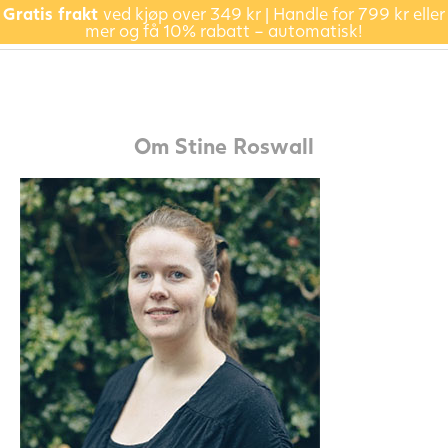
Gratis frakt
ved kjøp over 349 kr | Handle for 799 kr eller
mer og få 10% rabatt – automatisk!
Om
Stine Roswall