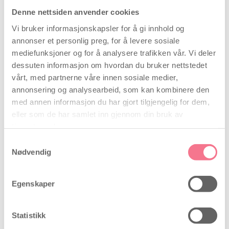
Denne nettsiden anvender cookies
Når blir en graviditetstest positiv etter eggløsning hvis du
er gravid?
16/08/2017
Vi bruker informasjonskapsler for å gi innhold og
annonser et personlig preg, for å levere sosiale
mediefunksjoner og for å analysere trafikken vår. Vi deler
dessuten informasjon om hvordan du bruker nettstedet
vårt, med partnerne våre innen sosiale medier,
annonsering og analysearbeid, som kan kombinere den
med annen informasjon du har gjort tilgjengelig for dem,
eller som de har samlet inn gjennom din bruk av
tjenestene deres.
Samtykkevalg
Nødvendig
Egenskaper
Statistikk