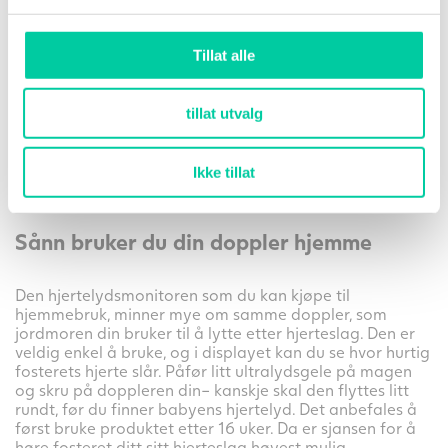
Fra
16,00
kr
-
28,00
kr
pr. stk.
Tillat alle
Parabenfri ultralyd gel for bruk med ultralydskjermer.
Kort utløpsdato: 06/2023
tillat utvalg
Utsolgt
Ikke tillat
Sånn bruker du din doppler hjemme
Den hjertelydsmonitoren som du kan kjøpe til
hjemmebruk, minner mye om samme doppler, som
jordmoren din bruker til å lytte etter hjerteslag. Den er
veldig enkel å bruke, og i displayet kan du se hvor hurtig
fosterets hjerte slår. Påfør litt ultralydsgele på magen
og skru på doppleren din– kanskje skal den flyttes litt
rundt, før du finner babyens hjertelyd. Det anbefales å
først bruke produktet etter 16 uker. Da er sjansen for å
høre fosteret ditt sitt hjerteslag høyest mulig.