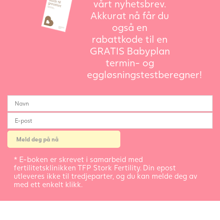
vårt nyhetsbrev.
Akkurat nå får du
også en
rabattkode til en
GRATIS Babyplan
termin- og
eggløsningstestberegner!
* E-boken er skrevet i samarbeid med
fertilitetsklinikken TFP Stork Fertility. Din epost
utleveres ikke til tredjeparter, og du kan melde deg av
med ett enkelt klikk.