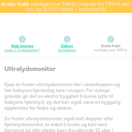
Gratis frakt
ved kjøp over 349 kr | Handle for 799 kr eller
mer og få 10% rabatt – automatisk!
Rask levering
Diskret
Gratis frakt
innen 1-3 virkedager*
forpakning
ved kjøp over 349 kr
Ultralydsmonitor
Kjøp en foster ultralydsmonitor her i webshoppen og
hør babyens hjerteslag inne i magen. For mange
gravide gir det en ekstra trygghet å kunne lytte til
babyens hjertelyd, og det kan også være en hyggelig
opplevelse for fedre og søsken.
En foster ultralydsmonitor, også kalt doppler eller
hjertelydsmonitor, er enkel å bruke og kan høre
hjertelyd på ditt ufødte barn fra allerede 12 uker i