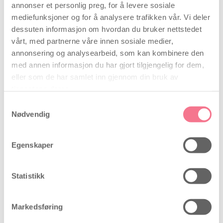
Med ultralydgel får du den beste forbindelsen med
annonser et personlig preg, for å levere sosiale
doppleren din. Tube: 250 ml
mediefunksjoner og for å analysere trafikken vår. Vi deler
dessuten informasjon om hvordan du bruker nettstedet
Utsolgt
vårt, med partnerne våre innen sosiale medier,
annonsering og analysearbeid, som kan kombinere den
med annen informasjon du har gjort tilgjengelig for dem,
eller som de har samlet inn gjennom din bruk av
tjenestene deres.
Babyplan ultralydsgel 60 ml
Samtykkevalg
Se alle vurderinger (11)
Nødvendig
Egenskaper
-19%
Statistikk
Markedsføring