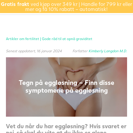
Gratis frakt
ved kjøp over 349 kr | Handle for 799 kr eller
mer og få 10% rabatt – automatisk!
Artikler om fertilitet |
Gode råd til at opnå graviditet
Senest oppdatert, 16 januar 2024
Forfatter
Kimberly Langdon M.D.
Tegn på eggløsning – Finn disse
symptomene på eggløsning
Vet du når du har eggløsning? Hvis svaret er
nei, så skal du vite at du ikke er alene.