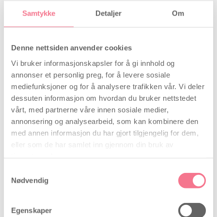
Samtykke
Detaljer
Om
Når eggløsningstesten er negativ
Det er ingen grunntil å fortsette å ta
eggløsningstester etter at du får din første positive
Denne nettsiden anvender cookies
eggløsningstest i din syklus.
Vi bruker informasjonskapsler for å gi innhold og
annonser et personlig preg, for å levere sosiale
Men hvis du tok en ekstra test, vil du mest
mediefunksjoner og for å analysere trafikken vår. Vi deler
sannsynligvis oppleve å få et negativt resultat fordi
dessuten informasjon om hvordan du bruker nettstedet
hormonet LH igjen har sunket.
vårt, med partnerne våre innen sosiale medier,
annonsering og analysearbeid, som kan kombinere den
Kjøp din neste eggløsningstest her
med annen informasjon du har gjort tilgjengelig for dem,
eller som de har samlet inn gjennom din bruk av
tjenestene deres.
Avsluttende bemerkning om tegn på
Samtykkevalg
eggløsning
Nødvendig
Egget er levedyktig i maksimalt 24 timer etter
eggløsning.
Egenskaper