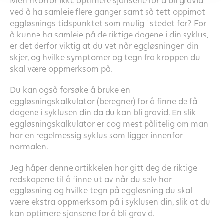
Men hvorfor ikke optimere sjansene for å bli gravid
ved å ha samleie flere ganger samt så tett oppimot
eggløsnings tidspunktet som mulig i stedet for? For
å kunne ha samleie på de riktige dagene i din syklus,
er det derfor viktig at du vet når eggløsningen din
skjer, og hvilke symptomer og tegn fra kroppen du
skal være oppmerksom på.
Du kan også forsøke å bruke en
eggløsningskalkulator (beregner) for å finne de få
dagene i syklusen din da du kan bli gravid. En slik
eggløsningskalkulator er dog mest pålitelig om man
har en regelmessig syklus som ligger innenfor
normalen.
Jeg håper denne artikkelen har gitt deg de riktige
redskapene til å finne ut av når du selv har
eggløsning og hvilke tegn på eggløsning du skal
være ekstra oppmerksom på i syklusen din, slik at du
kan optimere sjansene for å bli gravid.