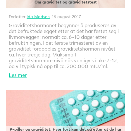
Om graviditet og graviditetstest
Forfatter
Ida Madsen
, 16 august 2017
Graviditetshormonet begynner å produseres av
det befruktede egget etter at det har festet seg i
livmorveggen; normalt ca. 6-10 dager etter
befruktningen. I det første trimesteret av en
graviditet fordobbles graviditetshormon nivået
ca. hver tredje dag. Maksimalt
graviditetshormon-nivå nås vanligvis i uke 7-12,
og vil typisk nå opp til ca. 200.000 mIU/ml.
Les mer
P-piller og graviditet: Hvor fort kan det gå etter at du har