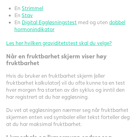
En
Strimmel
En
Stav
En
Digital Eggløsningstest
med og uten
dobbel
hormonindikator
Les her hvilken graviditetstest skal du velge?
Når en fruktbarhet skjerm viser høy
fruktbarhet
Hvis du bruker en fruktbarhet skjerm (eller
fruktbarhet kalkulator) vil du ofte kunne ta en test
hver morgen fra starten av din syklus og inntil den
har registrert at du har eggløsning.
Du vet at eggløsningen nærmer seg når fruktbarhet
skjermen enten ved symboler eller tekst forteller deg
at du har maksimal fruktbarhet.
Livmorhals og livmormunn endrer seg