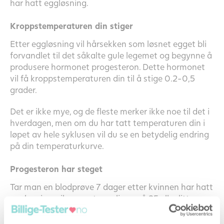
har hatt eggløsning.
Kroppstemperaturen din stiger
Etter eggløsning vil hårsekken som løsnet egget bli
forvandlet til det såkalte gule legemet og begynne å
produsere hormonet progesteron. Dette hormonet
vil få kroppstemperaturen din til å stige 0.2-0,5
grader.
Det er ikke mye, og de fleste merker ikke noe til det i
hverdagen, men om du har tatt temperaturen din i
løpet av hele syklusen vil du se en betydelig endring
på din temperaturkurve.
Progesteron har steget
Tar man en blodprøve 7 dager etter kvinnen har hatt
eggløsning, vil progesteron ligge på 25 eller litt over.
Et tegn på at det mest sannsynligvis har skjedd en
eggløsning.