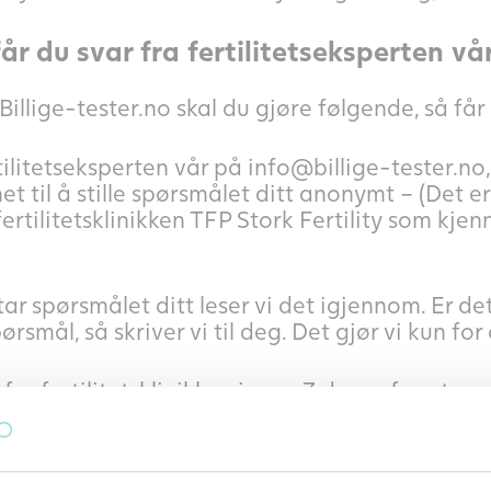
år du svar fra fertilitetseksperten vå
Billige-tester.no skal du gjøre følgende, så får
ertilitetseksperten vår på info@billige-tester.no
et til å stille spørsmålet ditt anonymt – (Det 
fertilitetsklinikken TFP Stork Fertility som kj
ar spørsmålet ditt leser vi det igjennom. Er det 
ørsmål, så skriver vi til deg. Det gjør vi kun fo
r fra fertilitetsklinikken innen 7 dager fra at s
-posten din. Deretter blir spørsmål og svar anon
nner og par også kan få glede av svaret. På d
nner.