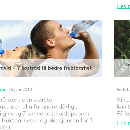
Les 
T
avid – 7 kostråd til bedre fruktbarhet
sen
, 25 juni 2018
Forfat
 må være den største
Kines
aktoren til å forandre dårlige
kan t
i gir deg 7 sunne kostholdtips som
Få k
 fruktbarheten og øke sjansen for å
Les 
itet.