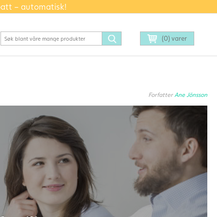
batt – automatisk!
(0) varer
Forfatter
Ane Jönsson