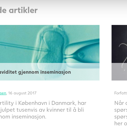
e artikler
aviditet gjennom inseminasjon
sen
, 16 august 2017
Forfat
rtility i København i Danmark, har
Når 
julpet tusenvis av kvinner til å bli
spør
nom inseminasjon.
spør
her o