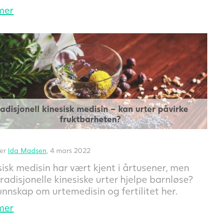
mer
radisjonell kinesisk medisin – kan urter påvirke
fruktbarheten?
ter
Ida Madsen
, 4 mars 2022
isk medisin har vært kjent i årtusener, men
radisjonelle kinesiske urter hjelpe barnløse?
unnskap om urtemedisin og fertilitet her.
mer