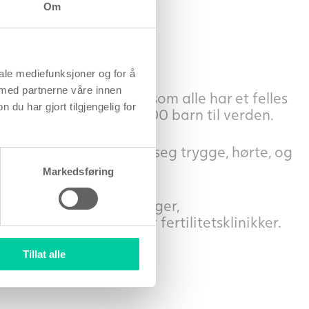
Om
ningen din.
iale mediefunksjoner og for å
 med partnerne våre innen
vinner fra hele Europa som alle har et felles
u har gjort tilgjengelig for
den 1999 hjulpet over 5000 barn til verden.
rtilitetsbehandling føler seg trygge, hørte, og
Markedsføring
 spesialleger, embryologer,
Fertility – en kjede av fertilitetsklinikker.
Tillat alle