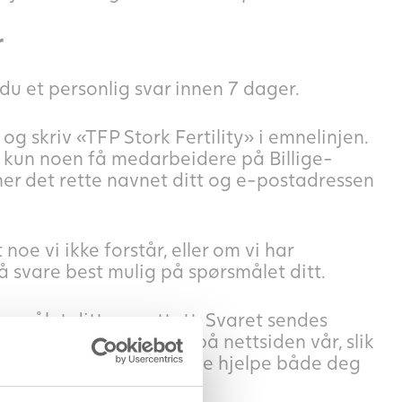
r
 du et personlig svar innen 7 dager.
, og skriv «TFP Stork Fertility» i emnelinjen.
er kun noen få medarbeidere på Billige-
enner det rette navnet ditt og e-postadressen
noe vi ikke forstår, eller om vi har
r å svare best mulig på spørsmålet ditt.
pørsmålet ditt er mottatt. Svaret sendes
ymiserte, og legges ut på nettsiden vår, slik
en måten håper vi å kunne hjelpe både deg