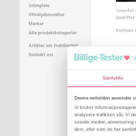
Intimpleie
innenfor 
Ultralydsmonitor
bedrifter
Merker
Kontakt
Alle produktkategorier
Artikler om fruktbarhet
Artik
Kontakt oss
Folsyre m
Når har 
Samtykke
Derfor sk
Sædkvalit
Denne nettsiden anvender c
Vi bruker informasjonskapsler
Så blir du
analysere trafikken vår. Vi 
sosiale medier, annonsering 
dem, eller som de har samlet