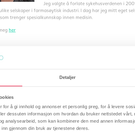
Jeg valgte å forlate sykehusverdenen i 2001
ulike selskaper i farmasøytisk industri. I dag har jeg mitt eget se
 som trenger spesialkunnskap innen medisin.
 meg
her
ler av Maria Wenneberg
insker risken for autism
12/02/2019
man eggløsning?
29/01/2019
Detaljer
al du spise folsyre før og i løpet av din graviditet
19/01/2019
eten hos norske menn er stabil men for dårlig
17/07/2018
ookies
 for å gi innhold og annonser et personlig preg, for å levere sos
 fortere gravid - se over livsstilen din
18/04/2018
deler dessuten informasjon om hvordan du bruker nettstedet vårt,
og analysearbeid, som kan kombinere den med annen informasjon d
 inn gjennom din bruk av tjenestene deres.