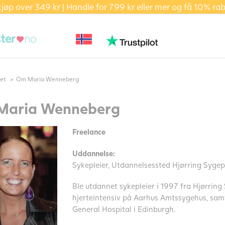
kjøp over 349 kr | Handle for 799 kr eller mer og få 10% ra
het
Om Maria Wenneberg
Maria Wenneberg
Freelance
Uddannelse:
Sykepleier
,
Utdannelsessted Hjørring Sygep
Ble utdannet sykepleier i 1997 fra Hjørring
hjerteintensiv på Aarhus Amtssygehus, sam
General Hospital i Edinburgh.