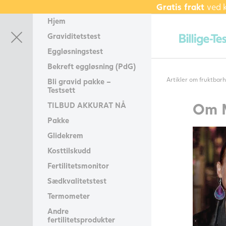
Gratis frakt
ved 
Hjem
Graviditetstest
Eggløsningstest
Bekreft eggløsning (PdG)
Artikler om fruktbar
Bli gravid pakke –
Testsett
Om
TILBUD AKKURAT NÅ
Pakke
Glidekrem
Kosttilskudd
Fertilitetsmonitor
Sædkvalitetstest
Termometer
Andre
fertilitetsprodukter