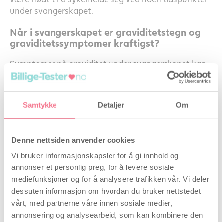
under svangerskapet.
Når i svangerskapet er graviditetstegn og
graviditetssymptomer kraftigst?
Symptomer på graviditet under svangerskapet kan
endre seg fra den ene dagen til den andre, og
graviditetstegn og graviditetssymptomer kan
forsvinne helt, for så å komme tilbake senere, eller
Samtykke
Detaljer
Om
kanskje opplever du dem ikke i det hele tatt under
resten av svangerskapet.
De fleste gravide er enige om at tegn på graviditet
Denne nettsiden anvender cookies
som regel er sterkest i begynnelsen og i slutten, og
det er da kvinnen behøver å ta mest mulig hensyn til
Vi bruker informasjonskapsler for å gi innhold og
seg selv og hvordan hun føler seg.
annonser et personlig preg, for å levere sosiale
mediefunksjoner og for å analysere trafikken vår. Vi deler
Det kan bety at den gravide har bruk for litt ekstra
dessuten informasjon om hvordan du bruker nettstedet
hvile på dagen, å unngå å overbelaste seg selv ved å
vårt, med partnerne våre innen sosiale medier,
bære tungt, og generelt tenke litt ekstra over hva
annonsering og analysearbeid, som kan kombinere den
hun gjør, og ikke minst på hvordan hun gjør det.