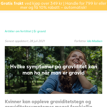
Gratis frakt
ved kjøp over 349 kr | Handle for 799 kr eller
mer og få 10% rabatt – automatisk!
Artikler om fertilitet |
Er gravid
Senest oppdatert, 28 juli 2021
Forfatter
Ida Madsen
Hvilke symptomer på graviditet kan
man ha når man er gravid
Kvinner kan oppleve graviditetstegn og
graviditetssymptomer meget forskjellig