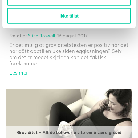
Ikke tillat
Når blir en graviditetstest positiv etter eggløsning hvis du
er gravid?
Forfatter
Stine Roswall
, 16 august 2017
Er det mulig at graviditetstesten er positiv når det
har gått opptil en uke siden eggløsningen? Selv
om det er meget skjelden kan det faktisk
forekomme.
Les mer
Graviditet – Alt du behøver å vite om å være gravid