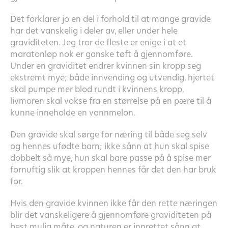
Det forklarer jo en del i forhold til at mange gravide
har det vanskelig i deler av, eller under hele
graviditeten. Jeg tror de fleste er enige i at et
maratonløp nok er ganske tøft å gjennomføre.
Under en graviditet endrer kvinnen sin kropp seg
ekstremt mye; både innvending og utvendig, hjertet
skal pumpe mer blod rundt i kvinnens kropp,
livmoren skal vokse fra en størrelse på en pære til å
kunne inneholde en vannmelon.
Den gravide skal sørge for næring til både seg selv
og hennes ufødte barn; ikke sånn at hun skal spise
dobbelt så mye, hun skal bare passe på å spise mer
fornuftig slik at kroppen hennes får det den har bruk
for.
Hvis den gravide kvinnen ikke får den rette næringen
blir det vanskeligere å gjennomføre graviditeten på
best mulig måte, og naturen er innrettet sånn at