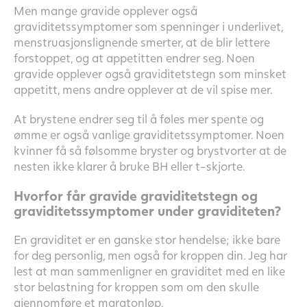
Men mange gravide opplever også
graviditetssymptomer som spenninger i underlivet,
menstruasjonslignende smerter, at de blir lettere
forstoppet, og at appetitten endrer seg. Noen
gravide opplever også graviditetstegn som minsket
appetitt, mens andre opplever at de vil spise mer.
At brystene endrer seg til å føles mer spente og
ømme er også vanlige graviditetssymptomer. Noen
kvinner få så følsomme bryster og brystvorter at de
nesten ikke klarer å bruke BH eller t-skjorte.
Hvorfor får gravide graviditetstegn og
graviditetssymptomer under graviditeten?
En graviditet er en ganske stor hendelse; ikke bare
for deg personlig, men også for kroppen din. Jeg har
lest at man sammenligner en graviditet med en like
stor belastning for kroppen som om den skulle
gjennomføre et maratonløp.