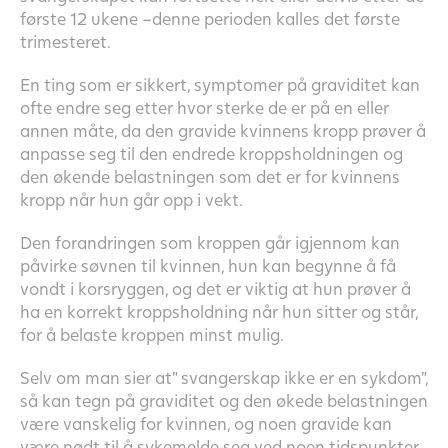
første 12 ukene –denne perioden kalles det første
trimesteret.
En ting som er sikkert, symptomer på graviditet kan
ofte endre seg etter hvor sterke de er på en eller
annen måte, da den gravide kvinnens kropp prøver å
anpasse seg til den endrede kroppsholdningen og
den økende belastningen som det er for kvinnens
kropp når hun går opp i vekt.
Den forandringen som kroppen går igjennom kan
påvirke søvnen til kvinnen, hun kan begynne å få
vondt i korsryggen, og det er viktig at hun prøver å
ha en korrekt kroppsholdning når hun sitter og står,
for å belaste kroppen minst mulig.
Selv om man sier at” svangerskap ikke er en sykdom”,
så kan tegn på graviditet og den økede belastningen
være vanskelig for kvinnen, og noen gravide kan
være nødt til å sykemelde seg ved noen tidspunkter