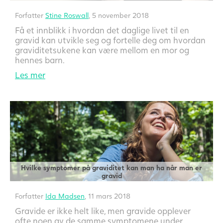
Forfatter
Stine Roswall
, 5 november 2018
Få et innblikk i hvordan det daglige livet til en
gravid kan utvikle seg og fortelle deg om hvordan
graviditetsukene kan være mellom en mor og
hennes barn.
Les mer
Hvilke symptomer på graviditet kan man ha når man er
gravid
Forfatter
Ida Madsen
, 11 mars 2018
Gravide er ikke helt like, men gravide opplever
ofte noen av de samme symptomene under