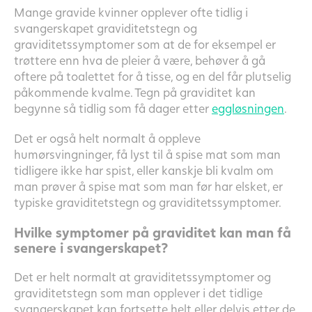
Mange gravide kvinner opplever ofte tidlig i
svangerskapet graviditetstegn og
graviditetssymptomer som at de for eksempel er
trøttere enn hva de pleier å være, behøver å gå
oftere på toalettet for å tisse, og en del får plutselig
påkommende kvalme. Tegn på graviditet kan
begynne så tidlig som få dager etter
eggløsningen
.
Det er også helt normalt å oppleve
humørsvingninger, få lyst til å spise mat som man
tidligere ikke har spist, eller kanskje bli kvalm om
man prøver å spise mat som man før har elsket, er
typiske graviditetstegn og graviditetssymptomer.
Hvilke symptomer på graviditet kan man få
senere i svangerskapet?
Det er helt normalt at graviditetssymptomer og
graviditetstegn som man opplever i det tidlige
svangerskapet kan fortsette helt eller delvis etter de