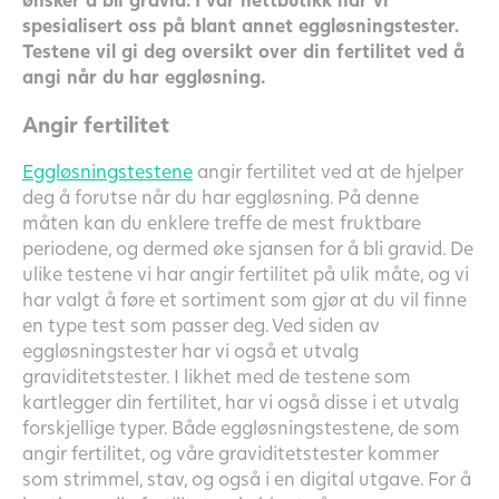
spesialisert oss på blant annet eggløsningstester.
Testene vil gi deg oversikt over din fertilitet ved å
angi når du har eggløsning.
Angir fertilitet
Eggløsningstestene
angir fertilitet ved at de hjelper
deg å forutse når du har eggløsning. På denne
måten kan du enklere treffe de mest fruktbare
periodene, og dermed øke sjansen for å bli gravid. De
ulike testene vi har angir fertilitet på ulik måte, og vi
har valgt å føre et sortiment som gjør at du vil finne
en type test som passer deg. Ved siden av
eggløsningstester har vi også et utvalg
graviditetstester. I likhet med de testene som
kartlegger din fertilitet, har vi også disse i et utvalg
forskjellige typer. Både eggløsningstestene, de som
angir fertilitet, og våre graviditetstester kommer
som strimmel, stav, og også i en digital utgave. For å