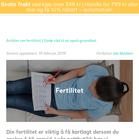
Gratis frakt
ved kjøp over 349 kr | Handle for 799 kr eller
mer og få 10% rabatt – automatisk!
Artikler om fertilitet |
Gode råd til at opnå graviditet
Senest oppdatert, 19 februar 2019
Forfatter
Ida Madsen
Fertilitet
Din fertilitet er viktig å få kartlagt dersom du
ønsker å bli gravid. I vår nettbutikk har vi