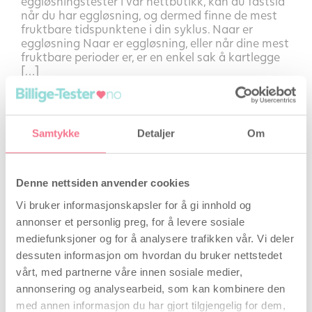
eggløsningstester i vår nettbutikk, kan du fastslå
når du har eggløsning, og dermed finne de mest
fruktbare tidspunktene i din syklus. Naar er
eggløsning Naar er eggløsning, eller når dine mest
fruktbare perioder er, er en enkel sak å kartlegge
[…]
Les mer
Samtykke
Detaljer
Om
Denne nettsiden anvender cookies
Vi bruker informasjonskapsler for å gi innhold og
annonser et personlig preg, for å levere sosiale
Når har man eggløsning?
mediefunksjoner og for å analysere trafikken vår. Vi deler
dessuten informasjon om hvordan du bruker nettstedet
Forfatter
Maria Wenneberg
, 29 januar 2019
vårt, med partnerne våre innen sosiale medier,
Kanskje vet du allerede når du har eggløsning?
annonsering og analysearbeid, som kan kombinere den
Det er viktig å vite når man har eggløsning i
med annen informasjon du har gjort tilgjengelig for dem,
syklussen sin, og å ha samleie i de dager man kan