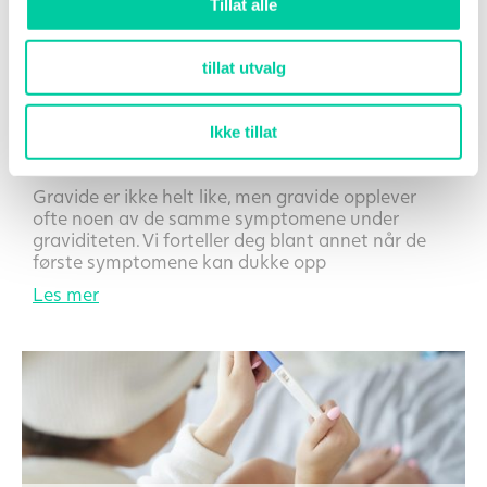
Tillat alle
tillat utvalg
Hvilke symptomer på graviditet kan man ha når man er
gravid
Ikke tillat
Forfatter
Ida Madsen
, 11 mars 2018
Gravide er ikke helt like, men gravide opplever
ofte noen av de samme symptomene under
graviditeten. Vi forteller deg blant annet når de
første symptomene kan dukke opp
Les mer