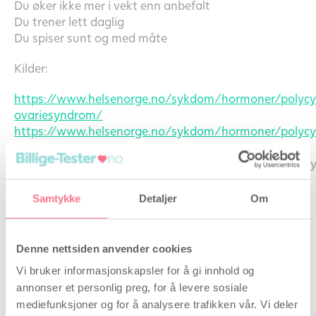
Du øker ikke mer i vekt enn anbefalt
Du trener lett daglig
Du spiser sunt og med måte
Kilder:
https://www.helsenorge.no/sykdom/hormoner/polycy
ovariesyndrom/
https://www.helsenorge.no/sykdom/hormoner/polycy
ovariesyndrom/
https://www.felleskatalogen.no/medisin/sykdom/poly
ovariesyndrom
Samtykke
Detaljer
Om
1 november 2021
Denne nettsiden anvender cookies
Vi bruker informasjonskapsler for å gi innhold og
Relaterede artikler
annonser et personlig preg, for å levere sosiale
mediefunksjoner og for å analysere trafikken vår. Vi deler