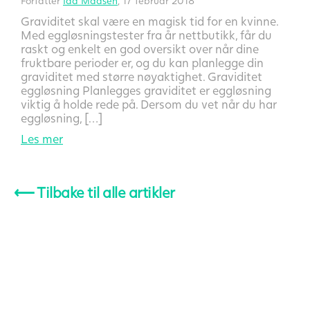
Forfatter
Ida Madsen
, 17 februar 2018
Graviditet skal være en magisk tid for en kvinne.
Med eggløsningstester fra år nettbutikk, får du
raskt og enkelt en god oversikt over når dine
fruktbare perioder er, og du kan planlegge din
graviditet med større nøyaktighet. Graviditet
eggløsning Planlegges graviditet er eggløsning
viktig å holde rede på. Dersom du vet når du har
eggløsning, […]
Les mer
⟵
Tilbake til alle artikler