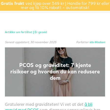
Gratis frakt
ved kjøp over 349 kr | Handle for 799 kr eller
mer og få 10% rabatt – automatisk!
Artikler om fertilitet |
Er gravid
Senest oppdatert, 30 november 2025
Forfatter
Ida Madsen
PCOS og graviditet: 7 kjente
risikoer og hvordan du kan redusere
dem
Gratulerer med graviditeten! Vi vet at det
å bli
gravid med PCOS
som diagnose sannsynligvis har