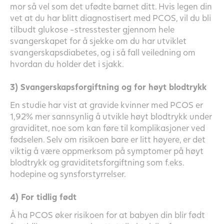
mor så vel som det ufødte barnet ditt. Hvis legen din
vet at du har blitt diagnostisert med PCOS, vil du bli
tilbudt glukose -stresstester gjennom hele
svangerskapet for å sjekke om du har utviklet
svangerskapsdiabetes, og i så fall veiledning om
hvordan du holder det i sjakk.
3) Svangerskapsforgiftning og for høyt blodtrykk
En studie har vist at gravide kvinner med PCOS er
1,92% mer sannsynlig å utvikle høyt blodtrykk under
graviditet, noe som kan føre til komplikasjoner ved
fødselen. Selv om risikoen bare er litt høyere, er det
viktig å være oppmerksom på symptomer på høyt
blodtrykk og graviditetsforgiftning som f.eks.
hodepine og synsforstyrrelser.
4) For tidlig født
Å ha PCOS øker risikoen for at babyen din blir født