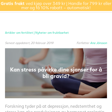
Gratis frakt
ved kjøp over 349 kr | Handle for 799 kr eller
mer og få 10% rabatt – automatisk!
Artikler om fertilitet |
Nyheter om fruktbarhet
Senest oppdatert, 20 februar 2019
Forfatter
Ane Jönsson
Kan stress påvirke dine sjanser for å
bli gravid?
Forskning tyder på at depressjon, nedstemthet og
stress kan øke produksjonen av hormonet prolactin,