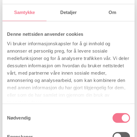
Samtykke
Detaljer
Om
Relaterede artikler
Denne nettsiden anvender cookies
Vi bruker informasjonskapsler for å gi innhold og
annonser et personlig preg, for å levere sosiale
mediefunksjoner og for å analysere trafikken vår. Vi deler
dessuten informasjon om hvordan du bruker nettstedet
Familie
vårt, med partnerne våre innen sosiale medier,
annonsering og analysearbeid, som kan kombinere den
Forfatter
Ida Madsen
, 2 januar 2018
med annen informasjon du har gjort tilgjengelig for dem,
Å starte egen familie er et stort steg, og det er
eller som de har samlet inn gjennom din bruk av
vesentlig at man er klar for det når man begir seg
tjenestene deres.
ut i det. Våre eggløsningstester fastslår raskt, og
Samtykkevalg
med 99% sikkerhet, når du har eggløsning, og
Nødvendig
hjelper deg å planlegge når du vil starte familie.
Familieforøkelse Familieforøkelse er en
kjærkommen nyhet for mange. […]
Egenskaper