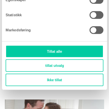
Les mer
Statistikk
Markedsføring
Graviditet gjennom inseminasjon
Tillat alle
Forfatter
Ida Madsen
, 16 august 2017
tillat utvalg
TFP Stork Fertility i København i Danmark, har
siden 1999, hjulpet tusenvis av kvinner til å bli
gravide gjennom inseminasjon.
Ikke tillat
Les mer