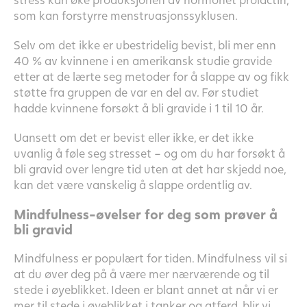
som kan forstyrre menstruasjonssyklusen.
Selv om det ikke er ubestridelig bevist, bli mer enn
40 % av kvinnene i en amerikansk studie gravide
etter at de lærte seg metoder for å slappe av og fikk
støtte fra gruppen de var en del av. Før studiet
hadde kvinnene forsøkt å bli gravide i 1 til 10 år.
Uansett om det er bevist eller ikke, er det ikke
uvanlig å føle seg stresset – og om du har forsøkt å
bli gravid over lengre tid uten at det har skjedd noe,
kan det være vanskelig å slappe ordentlig av.
Mindfulness-øvelser for deg som prøver å
bli gravid
Mindfulness er populært for tiden. Mindfulness vil si
at du øver deg på å være mer nærværende og til
stede i øyeblikket. Ideen er blant annet at når vi er
mer til stede i øyeblikket i tanker og atferd, blir vi