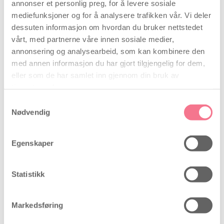
annonser et personlig preg, for å levere sosiale
mediefunksjoner og for å analysere trafikken vår. Vi deler
dessuten informasjon om hvordan du bruker nettstedet
vårt, med partnerne våre innen sosiale medier,
annonsering og analysearbeid, som kan kombinere den
med annen informasjon du har gjort tilgjengelig for dem,
eller som de har samlet inn gjennom din bruk av
tjenestene deres.
Økologisk glidekrem
Samtykkevalg
Nødvendig
Forfatter
Ida Madsen
, 16 august 2018
I øyeblikket er det et økt fokus på kjemikalier,
Egenskaper
tilsetningsstoffer, parabener osv. Spesielt når man
prøver å bli gravid, eller er blitt gravid, rådes man
til å unngå overflødige tilsetningsstoffer som kan
virke hormonforstyrrende. Som alternativ er det
Statistikk
derfor kommet mange økologiske produkter på
markedet som lever opp til disse anbefalinger.
Markedsføring
Les mer