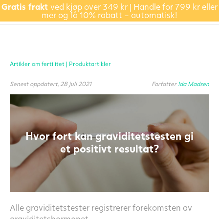
Gratis frakt
ved kjøp over 349 kr | Handle for 799 kr eller
mer og få 10% rabatt – automatisk!
Artikler om fertilitet |
Produktartikler
Senest oppdatert, 28 juli 2021
Forfatter
Ida Madsen
Hvor fort kan graviditetstesten gi
et positivt resultat?
Alle graviditetstester registrerer forekomsten av
graviditetshormonet.