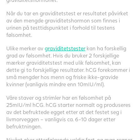
Når du tar en graviditetstest er resultatet påvirket
av den mengde graviditetshormon som finnes i
urinen på testtidspunktet i forhold til testens
følsomhet.
Ulike merker av
graviditetstester
kan ha forskellig
grad av følsomhet. Hvis du bruker 2 forskjellige
mærker graviditetstest med ulik følsomhet, kan
dette gi to forskjellige resultater. hCG forekommer i
små mengder hos menn og friske ikke-gravide
kvinner (vanligvis mindre enn 10mIU/ml).
Våre staver og strimler har en følsomhet på
25mIU/ml hCG. hCG starter normalt og produseres
av det befruktede egget etter at det festet seg i
livmorveggen – vanligvis ca. 6-10 dager etter
befruktningen.
Nivået øker etterfølgende veldig fort, og man regner