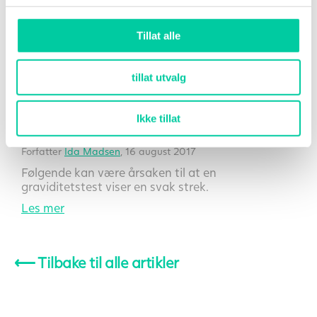
Tillat alle
tillat utvalg
Graviditetstesten viser en svak strek – hva betyr det?
Ikke tillat
Forfatter
Ida Madsen
, 16 august 2017
Følgende kan være årsaken til at en
graviditetstest viser en svak strek.
Les mer
⟵
Tilbake til alle artikler