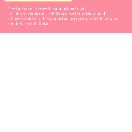
* E-boken er skrevet i samarbeid med
fertilitetsklinikken TFP Stork Fertility. Din epost
utleveres ikke til tredjeparter, og du kan melde deg av
med ett enkelt klikk.