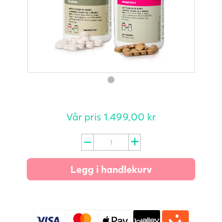
Vår pris
1.499,00
kr
Punalpin®
(3
mnd.)
Legg i handlekurv
Granateple,
galanga
antall