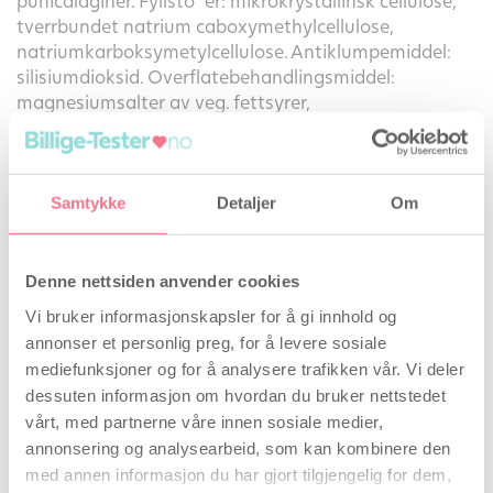
punicalaginer. Fyllsto er: mikrokrystallinsk cellulose,
tverrbundet natrium caboxymethylcellulose,
natriumkarboksymetylcellulose. Antiklumpemiddel:
silisiumdioksid. Overflatebehandlingsmiddel:
magnesiumsalter av veg. fettsyrer,
hydroksypropylmetylcellulose, polyethylenglycol.
Dosering:
2 tabletter morgen og 2 tabletter kveld i
forbindelse med måltid. Tas i kombinasjon med
Samtykke
Detaljer
Om
PUNALPIN® GALANGA.
Den anbefalte daglige dosen bør ikke overskrides.
Denne nettsiden anvender cookies
Kosttilskudd bør ikke tas som erstatning for et variert
Vi bruker informasjonskapsler for å gi innhold og
kosthold. Oppbevares tørt og ikke for varmt og
annonser et personlig preg, for å levere sosiale
utilgjengelig for barn.
mediefunksjoner og for å analysere trafikken vår. Vi deler
dessuten informasjon om hvordan du bruker nettstedet
Patentert produkt
vårt, med partnerne våre innen sosiale medier,
annonsering og analysearbeid, som kan kombinere den
Punalpin er produsert av det danske selskapet
med annen informasjon du har gjort tilgjengelig for dem,