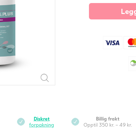
(
Legg
t
m
G
g
a
s
s
a
Diskret
Billig frakt
forpakning
Opptil 350 kr. – 49 kr.