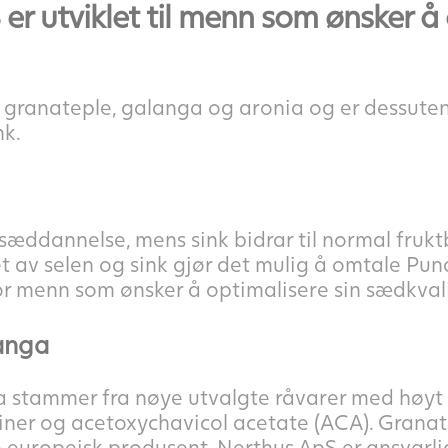
r utviklet til menn som ønsker å 
 granateple, galanga og aronia og er dessuten 
nk.
 sæddannelse, mens sink bidrar til normal fruk
t av selen og sink gjør det mulig å omtale Pun
r menn som ønsker å optimalisere sin sædkvali
anga
 stammer fra nøye utvalgte råvarer med høyt 
iner og acetoxychavicol acetate (ACA). Granat
europeisk produsent. Nerthus ApS er ansvarli