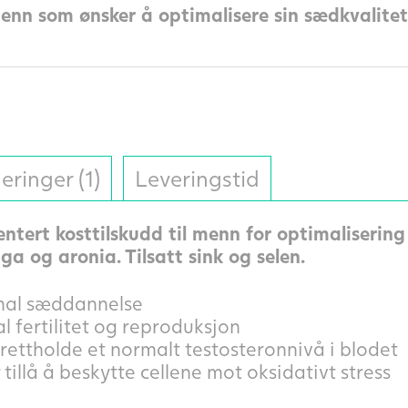
menn som ønsker å optimalisere sin sædkvalitet.
eringer (1)
Leveringstid
tert kosttilskudd til menn for optimalisering
a og aronia. Tilsatt sink og selen.
rmal sæddannelse
al fertilitet og reproduksjon
prettholde et normalt testosteronnivå i blodet
 tillå å beskytte cellene mot oksidativt stress