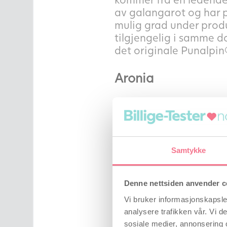
av galangarot og har p
mulig grad under produ
tilgjengelig i samme d
det originale Punalpi
Aronia
Aronia er en busk med 
Nord-Amerika, men tri
PLUS kommer fra egen g
Dette arbeidet omfatte
Samtykke
som gir en unik samme
Alt i én tablett
Denne nettsiden anvender c
Vi bruker informasjonskapsler
I Punalpin® PLUS kombin
analysere trafikken vår. Vi 
behandling av galanga
sosiale medier, annonsering 