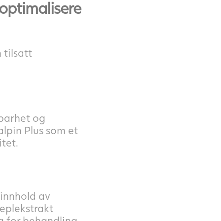
optimalisere
tilsatt
tbarhet og
alpin Plus som et
tet.
innhold av
eplekstrakt
g for behandling