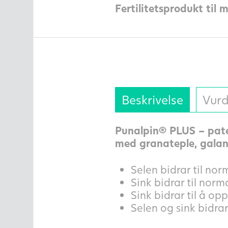
Fertilitetsprodukt til 
Beskrivelse
Vurd
Punalpin® PLUS – paten
med granateple, galang
Selen bidrar til no
Sink bidrar til norm
Sink bidrar til å op
Selen og sink bidrar