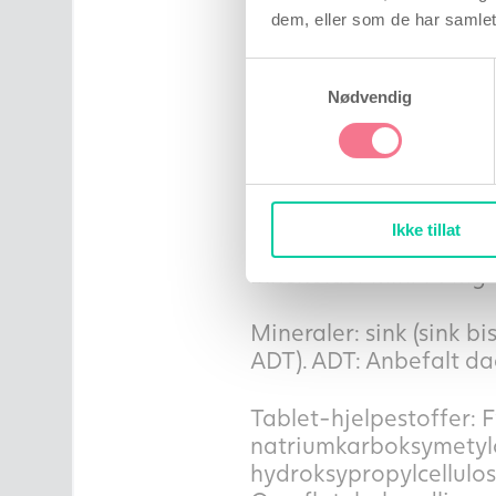
å gå på kompromiss med
dem, eller som de har samlet
Ingredienser (pr. 6 
Samtykkevalg
Nødvendig
Planteingredienser: Gr
inneholder min. 300 mg 
Rhizome, 350 – 780 mg
Aronia (blandet Aronia 
Ikke tillat
arbutifolia (L.) Pers., 
inneholder min. 14 mg 
Mineraler: sink (sink b
ADT). ADT: Anbefalt dag
Tablet-hjelpestoffer: F
natriumkarboksymetylc
hydroksypropylcellulos