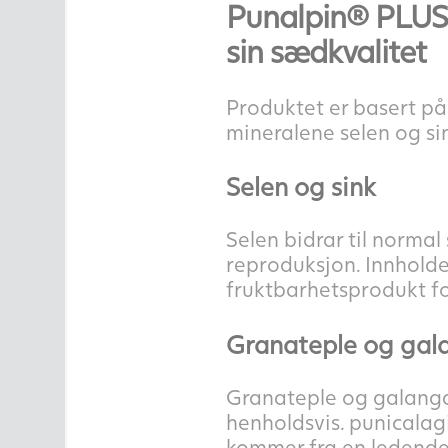
Punalpin® PLUS e
sin sædkvalitet
Produktet er basert på
mineralene selen og si
Selen og sink
Selen bidrar til normal
reproduksjon. Innholde
fruktbarhetsprodukt fo
Granateple og gal
Granateple og galanga
henholdsvis. punicalag
kommer fra en ledende 