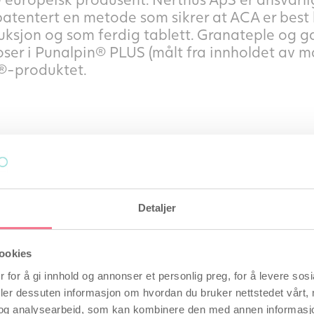
atentert en metode som sikrer at ACA er best b
ksjon og som ferdig tablett. Granateple og g
oser i Punalpin® PLUS (målt fra innholdet av ma
n®-produktet.
sure, mørkelilla bær rik på anthocyaniner. Pla
ves godt i Danmark. Det tørkede aroniapulvere
ård i Lejre og er resultatet av mange års be
r kryssinger tilbake til de nordamerikanske vil
Detaljer
nsetning av anthocyaniner.
ookies
 for å gi innhold og annonser et personlig preg, for å levere sos
eres alle ingrediensene i en tablett. Vår spes
deler dessuten informasjon om hvordan du bruker nettstedet vårt,
rot gjør at ingrediensene kan kombineres i s
og analysearbeid, som kan kombinere den med annen informasjon d