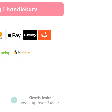
540
 i handlekurv
abletter
/
3
nd.)
ranateple,
alanga,
ronia,
ink,
elen
ntall
Gratis frakt
ved kjøp over 349 kr