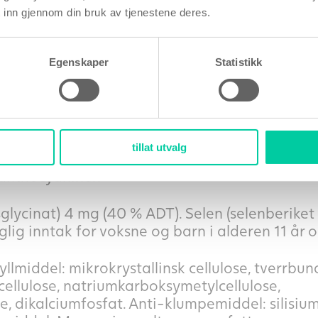
 holdbarheten til de enkelte aktive stoffene
 inn gjennom din bruk av tjenestene deres.
tabletter = daglig dose)
Egenskaper
Statistikk
anateple (Punica granatum L.), fruktekstrakt,
punicalaginer. Stor galanga (Alpinia galanga (
 som inneholder min. 16 mg acetoksy-kavikola
melanocarpa (Michx.) Elliott, A. prunifolia (Mar
tillat utvalg
A. mitschurinii Skvotsov og Maitulina), fruktkjø
anthocyaniner.
isglycinat) 4 mg (40 % ADT). Selen (selenberiket
lig inntak for voksne og barn i alderen 11 år o
yllmiddel: mikrokrystallinsk cellulose, tverrbun
ellulose, natriumkarboksymetylcellulose,
e, dikalciumfosfat. Anti-klumpemiddel: silisiu