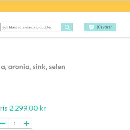
(0) varer
, aronia, sink, selen
ris
2.299,00
kr
unalpin®
PLUS