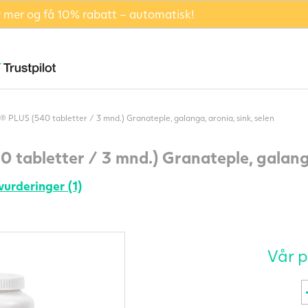
er mer og få 10% rabatt – automatisk!
® PLUS (540 tabletter / 3 mnd.) Granateple, galanga, aronia, sink, selen
 tabletter / 3 mnd.) Granateple, galanga
vurderinger (1)
Vår p
P