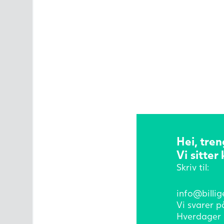
Hei, tren
Vi sitter 
Skriv til:
info@billig
Vi svarer p
Hverdager 