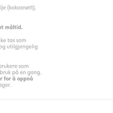
je (kokosnøtt),
et måltid.
kke tas som
og utilgjengelig
brukere som
 bruk på en gang.
er for å oppnå
ager.