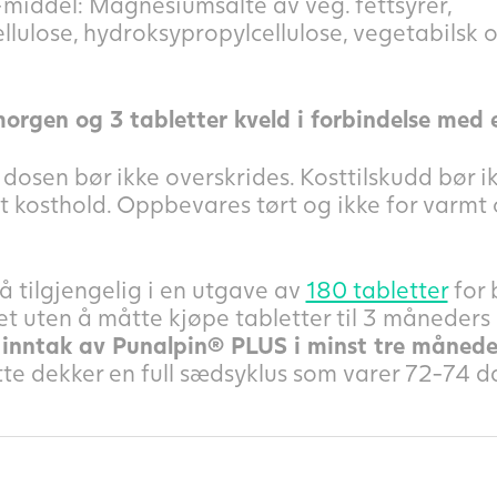
middel: Magnesiumsalte av veg. fettsyrer,
ulose, hydroksypropylcellulose, vegetabilsk ol
morgen og 3 tabletter kveld i forbindelse med 
dosen bør ikke overskrides. Kosttilskudd bør i
rt kosthold. Oppbevares tørt og ikke for varmt 
 tilgjengelig i en utgave av
180 tabletter
for 
et uten å måtte kjøpe tabletter til 3 måneders
i inntak av Punalpin® PLUS i minst tre måned
te dekker en full sædsyklus som varer 72-74 d