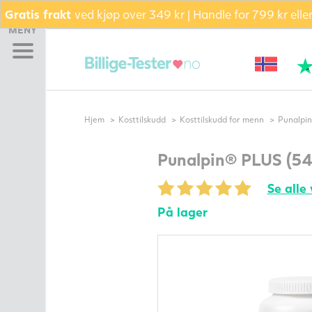
Gratis frakt
ved kjøp over 349 kr | Handle for 799 kr ell
Hjem
MENY
Graviditetstest
Eggløsningstest
Bekreft eggløsning (PdG)
Bli gravid pakke –
Hjem
Kosttilskudd
Kosttilskudd for menn
Punalpin
Testsett
TILBUD AKKURAT NÅ
Punalpin® PLUS (540
Pakke
Se alle 
Glidekrem
Kosttilskudd
På lager
Fertilitetsmonitor
Sædkvalitetstest
Termometer
Andre
fertilitetsprodukter