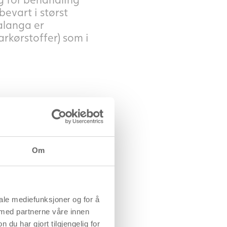
evart i størst
alanga er
rkørstoffer) som i
nten kommer fra
t i Punalpin®
arbeidingsarbeid.
le typene, noe
Om
iale mediefunksjoner og for å
ielle patenterte
 med partnerne våre innen
amme tablett uten
u har gjort tilgjengelig for