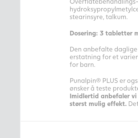
Overflatebehandlings-
hydroksypropylmetylcell
stearinsyre, talkum.
Dosering: 3 tabletter 
Den anbefalte daglige 
erstatning for et varie
for barn.
Punalpin® PLUS er også
ønsker å teste produkt
Imidlertid anbefaler v
størst mulig effekt.
Det