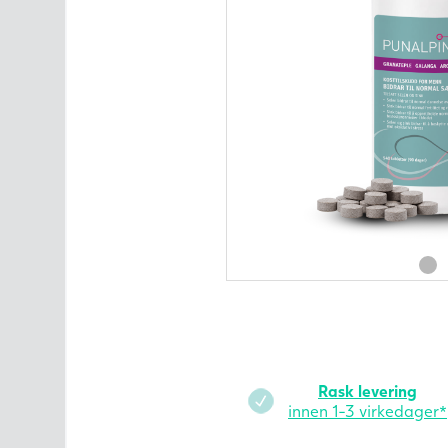
Intimpleie
Ultralydsmonitor
Merker
Alle produktkategorier
Artikler om fruktbarhet
Kontakt oss
Rask levering
innen 1-3 virkedager*