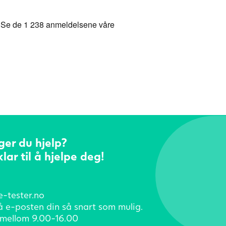
ger du hjelp?
klar til å hjelpe deg!
e-tester.no
å e-posten din så snart som mulig.
mellom 9.00-16.00