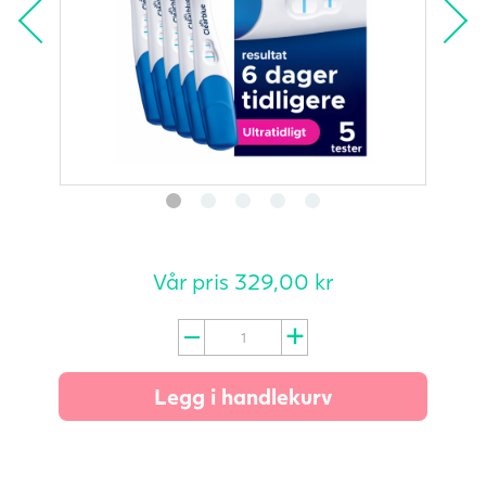
Vår pris
329,00
kr
Clearblue
Ultratidlig
Graviditetstest
Legg i handlekurv
–
5
stk
antall