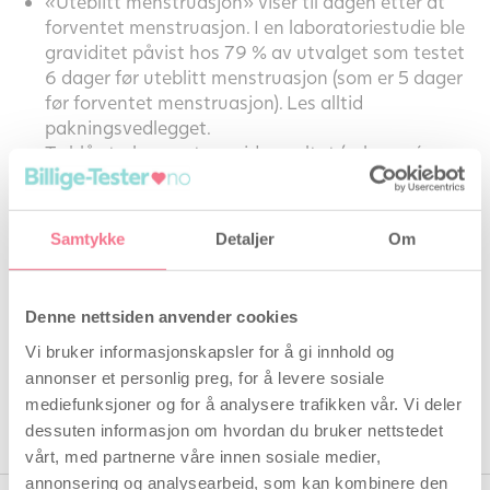
«Uteblitt menstruasjon» viser til dagen etter at
forventet menstruasjon. I en laboratoriestudie ble
graviditet påvist hos 79 % av utvalget som testet
6 dager før uteblitt menstruasjon (som er 5 dager
før forventet menstruasjon). Les alltid
pakningsvedlegget.
To blå streker er et gravid-resultat (selv om én av
strekene er svak). Resultatene kan variere.
Bruksanvisning
Samtykke
Detaljer
Om
Clearblue Graviditetstest Ultratidlig
Denne nettsiden anvender cookies
Vi bruker informasjonskapsler for å gi innhold og
1
79 % av gravide resultater kan påvises 6 dager før den uteblitte
annonser et personlig preg, for å levere sosiale
menstruasjonen.
mediefunksjoner og for å analysere trafikken vår. Vi deler
dessuten informasjon om hvordan du bruker nettstedet
vårt, med partnerne våre innen sosiale medier,
annonsering og analysearbeid, som kan kombinere den