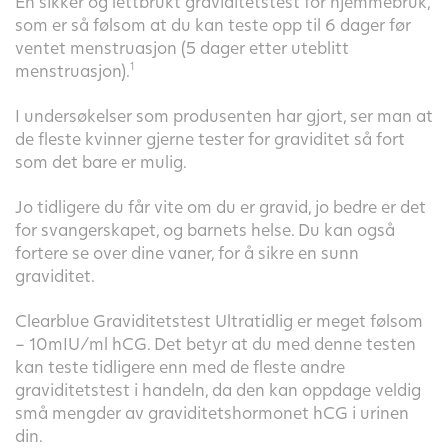
En sikker og lettbrukt graviditetstest for hjemmebruk,
som er så følsom at du kan teste opp til 6 dager før
ventet menstruasjon (5 dager etter uteblitt
menstruasjon).
1
I undersøkelser som produsenten har gjort, ser man at
de fleste kvinner gjerne tester for graviditet så fort
som det bare er mulig.
Jo tidligere du får vite om du er gravid, jo bedre er det
for svangerskapet, og barnets helse. Du kan også
fortere se over dine vaner, for å sikre en sunn
graviditet.
Clearblue Graviditetstest Ultratidlig er meget følsom
– 10mIU/ml hCG. Det betyr at du med denne testen
kan teste tidligere enn med de fleste andre
graviditetstest i handeln, da den kan oppdage veldig
små mengder av graviditetshormonet hCG i urinen
din.