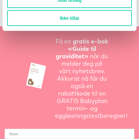
Ikke tillat
Få en
gratis e-bok
«Guide til
graviditet»
når du
melder deg på
vårt nyhetsbrev.
Akkurat nå får du
også en
rabattkode til en
GRATIS Babyplan
termin- og
eggløsningstestberegner!