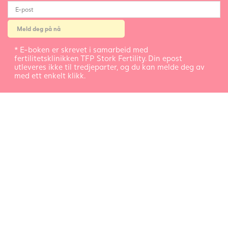
* E-boken er skrevet i samarbeid med
fertilitetsklinikken TFP Stork Fertility. Din epost
utleveres ikke til tredjeparter, og du kan melde deg av
med ett enkelt klikk.