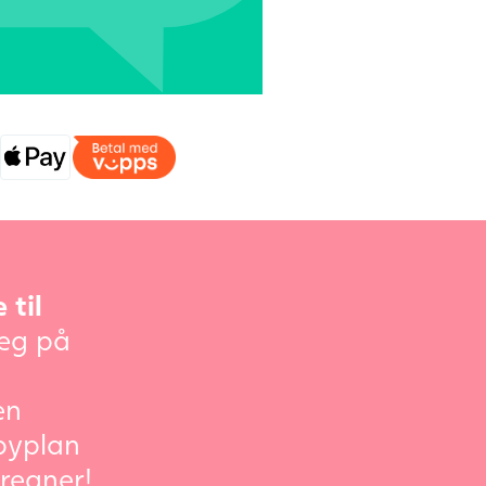
 til
eg på
en
byplan
regner!