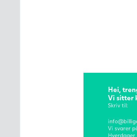
Hei, tren
Vi sitter 
Skriv til:
info@billig
Vi svarer p
Hverdager 