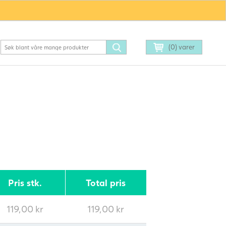
(0) varer
Pris stk.
Total pris
119,00
kr
119,00
kr