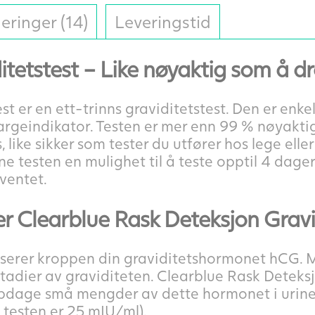
eringer (14)
Leveringstid
tetstest – Like nøyaktig som å dra
st er en ett-trinns graviditetstest. Den er enk
rgeindikator. Testen er mer enn 99 % nøyakti
like sikker som tester du utfører hos lege eller
e testen en mulighet til å teste opptil 4 dager
ventet.
r Clearblue Rask Deteksjon Gravi
userer kroppen din graviditetshormonet hCG.
stadier av graviditeten. Clearblue Rask Deteks
ppdage små mengder av dette hormonet i urine
 testen er 25 mIU/ml).