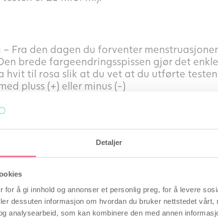
 – Fra den dagen du forventer menstruasjonen
 Den brede fargeendringsspissen gjør det enkler
 hvit til rosa slik at du vet at du utførte teste
med pluss (+) eller minus (-)
e vår Clearblue Graviditetstest i 2 stk-pakni
Detaljer
est utløpsdato 1 stk pakning: 28/02-2027
test utløpsdato 2 stk pakning: 30/09-2026
ookies
 for å gi innhold og annonser et personlig preg, for å levere sos
de innenfor fertilitet i de siste 30
deler dessuten informasjon om hvordan du bruker nettstedet vårt,
og analysearbeid, som kan kombinere den med annen informasjon d