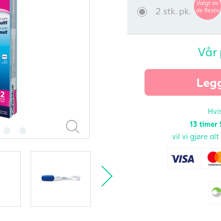
Valgt av
2 stk. pk.
de fleste
Vår 
Legg
Hvis
13 timer
vil vi gjøre al