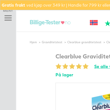
Gratis frakt
ved kjøp over 349 kr | Handle for 799 kr ell
Hjem
MENY
Graviditetstest
Eggløsningstest
Bekreft eggløsning (PdG)
Bli gravid pakke –
Hjem
Graviditetstest
Clearblue graviditetstest
Cl
Testsett
TILBUD AKKURAT NÅ
Clearblue Gravidite
Pakke
Se alle
Glidekrem
Kosttilskudd
På lager
Fertilitetsmonitor
Sædkvalitetstest
Termometer
Andre
fertilitetsprodukter