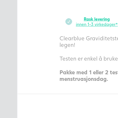
Rask levering
innen 1-3 virkedager*
Clearblue Graviditetstes
legen!
Testen er enkel å bruk
Pakke med 1 eller 2 te
menstruasjonsdag.