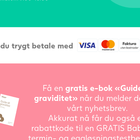
 du trygt betale med
Få en
gratis e-bok «Guide
graviditet»
når du melder d
vårt nyhetsbrev.
Akkurat nå får du også 
rabattkode til en GRATIS Ba
termin- og eggløsningstestbe