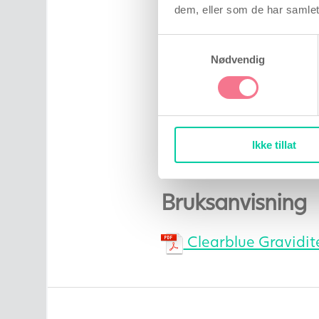
dem, eller som de har samlet
Siden 1985 har Clearbl
eggløsningstester til h
Samtykkevalg
Nødvendig
Clearblue selges i dag 
markedets billigste.
Har du spørsmål ang Cl
Produktrådgivning på t
Ikke tillat
kontakte oss pr. telefon
Bruksanvisning
Clearblue Gravidit