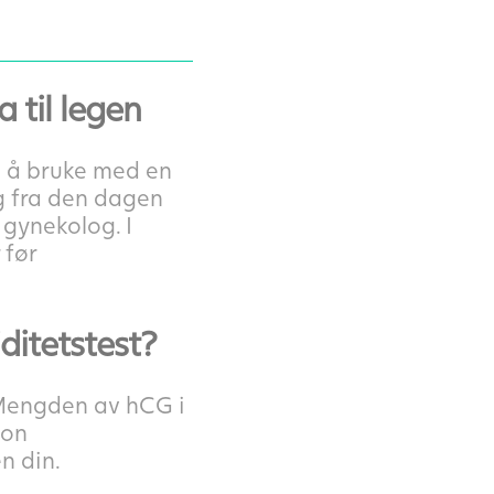
 til legen
el å bruke med en
g fra den dagen
 gynekolog. I
 før
ditetstest?
 Mengden av hCG i
jon
n din.