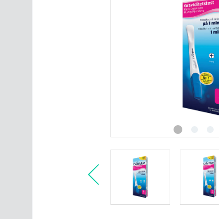
Intimpleie
Ultralydsmonitor
Merker
Alle produktkategorier
Artikler om fruktbarhet
Kontakt oss