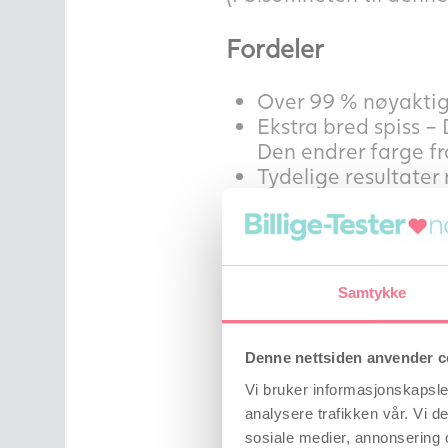
Fordeler
Over 99 % nøyaktig
Ekstra bred spiss –
Den endrer farge fra
Tydelige resultater 
Du kan med fordel kjøp
spare penger.
Samtykke
Clearblue graviditetst
Clearblue graviditets
Denne nettsiden anvender c
Vi bruker informasjonskapsler
Clearblue – Føren
analysere trafikken vår. Vi 
sosiale medier, annonsering 