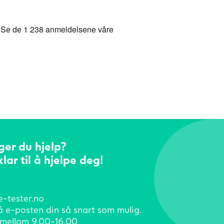
ger du hjelp?
klar til å hjelpe deg!
e-tester.no
å e-posten din så snart som mulig.
mellom 9.00-16.00