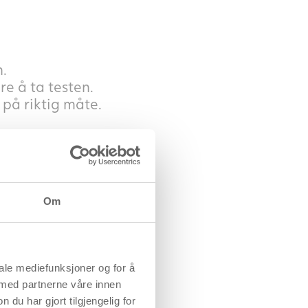
.
e å ta testen.
n på riktig måte.
ng og dermed
Om
iale mediefunksjoner og for å
 år.
 med partnerne våre innen
u har gjort tilgjengelig for