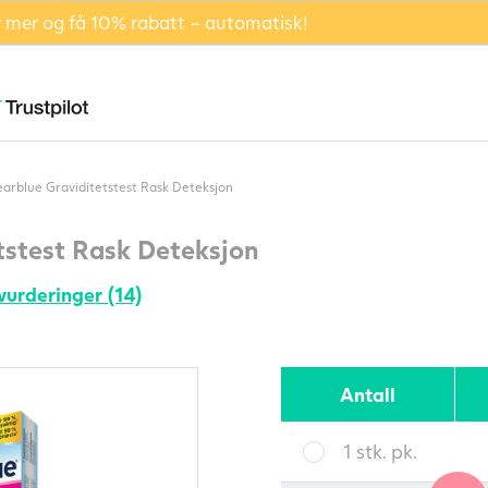
er mer og få 10% rabatt – automatisk!
earblue Graviditetstest Rask Deteksjon
tstest Rask Deteksjon
 vurderinger (14)
Antall
1 stk. pk.