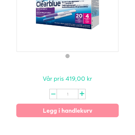
Vår pris
419,00
kr
Testpinner
til
Clearblue
Legg i handlekurv
ADVANCED
fertilitetsmonitor,
20
+