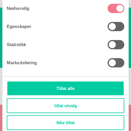
Samtykkevalg
Nødvendig
Hei, trenger du hjelp?
Vi sitter klar til å hjelpe deg!
Egenskaper
Skriv til:
info@billige-tester.no
Statistikk
Vi svarer på e-posten din så snart
som mulig.
Hverdager mellom 9.00-16.00
Markedsføring
Her kan du trygt betale med
Tillat alle
tillat utvalg
Få en
gratis e-bok
Ikke tillat
«Guide til