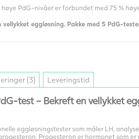
 at høye PdG-nivåer er forbundet med 75 % høye
 vellykket eggløsning. Pakke med 5 PdG-tester 
eringer (3)
Leveringstid
dG-test – Bekreft en vellykket e
sjonelle eggløsningstester som måler LH, analy
 progesteron. Progesteron er hormonet som er