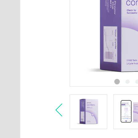
Intimpleie
Ultralydsmonitor
Merker
Alle produktkategorier
Artikler om fruktbarhet
Kontakt oss