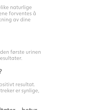
ike naturlige
åene forventes å
kning av dine
den første urinen
esultater.
?
sitivt resultat.
reker er synlige,
ltater – betyr