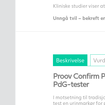
Kliniske studier viser
Unngå tvil – bekreft en
Beskrivelse
Vurd
Proov Confirm P
PdG-tester
I motsetning til tradi
test en urinmarkør for