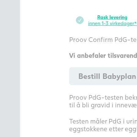
Rask levering
innen 1-3 virkedager*
Proov Confirm PdG-test
Vi anbefaler tilsvarend
Bestill Babyplan
Proov PdG-testen bekre
til å bli gravid i innev
Testen måler PdG i uri
eggstokkene etter eggl