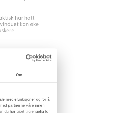
ktisk har hatt
svinduet kan øke
askere.
 som frigjøres fra
Om
t
t sted.
 dager for å se
iale mediefunksjoner og for å
vellykket
 med partnerne våre innen
ravid. Derfor er
u har gjort tilgjengelig for