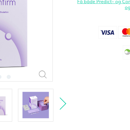
Få både Predict- og Con
og