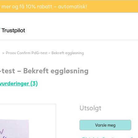
er mer og få 10% rabatt – automatisk!
Proov Confirm PdG-test – Bekreft eggløsning
test – Bekreft eggløsning
 vurderinger (3)
Utsolgt