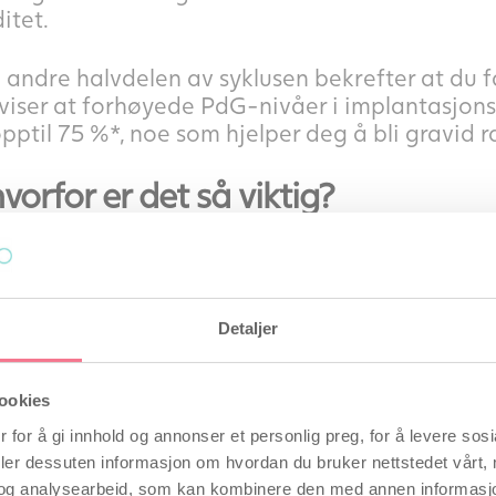
itet.
andre halvdelen av syklusen bekrefter at du fa
 viser at forhøyede PdG-nivåer i implantasjon
ptil 75 %*, noe som hjelper deg å bli gravid r
vorfor er det så viktig?
 metabolitt av progesteron i urinen – hormonet
sning.
Detaljer
r av PdG 7–10 dager etter høyeste fruktbarhe
bekrefter at en vellykket eggløsning har funne
ookies
r ved å måle mengden PdG i urinen over flere
 for å gi innhold og annonser et personlig preg, for å levere sos
lder seg forhøyet lenge nok til å bekrefte en 
deler dessuten informasjon om hvordan du bruker nettstedet vårt,
med eggløsning kan gjøre det vanskelig å bli g
og analysearbeid, som kan kombinere den med annen informasjon d