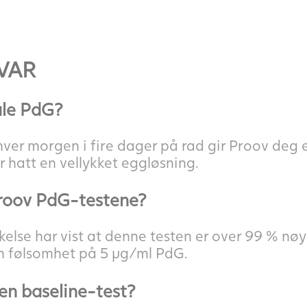
VAR
åle PdG?
hver morgen i fire dager på rad gir Proov deg
 hatt en vellykket eggløsning.
Proov PdG-testene?
lse har vist at denne testen er over 99 % nøya
en følsomhet på 5 µg/ml PdG.
 en baseline-test?