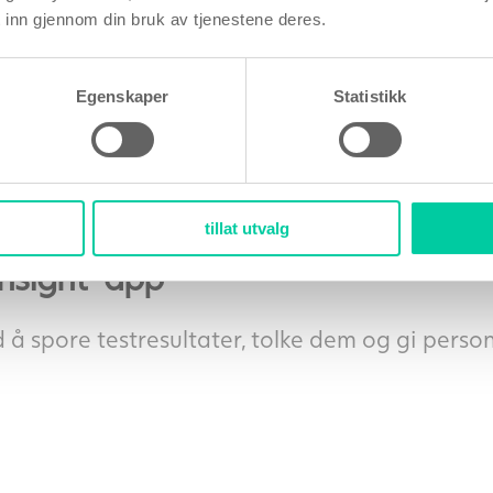
eggløsningen skjer riktig når du prøver å bli gr
 inn gjennom din bruk av tjenestene deres.
ken:
Egenskaper
Statistikk
uk i 1 syklus) – 99 % nøyaktige
ng
engelsk)
nt test
tillat utvalg
Insight-app
 spore testresultater, tolke dem og gi personl