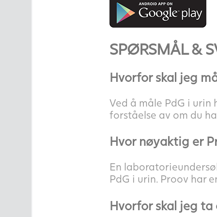
SPØRSMÅL & S
Hvorfor skal jeg m
Ved å måle PdG i urin 
forståelse av om du har
Hvor nøyaktig er 
En laboratorieundersøke
PdG i urin. Proov har 
Hvorfor skal jeg ta