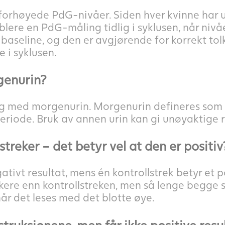
orhøyede PdG-nivåer. Siden hver kvinne har ul
blere en PdG-måling tidlig i syklusen, når niv
 baseline, og den er avgjørende for korrekt tol
 i syklusen.
genurin?
ig med morgenurin. Morgenurin defineres som 
eriode. Bruk av annen urin kan gi unøyaktige r
streker – det betyr vel at den er positiv
gativt resultat, mens én kontrollstrek betyr et po
kere enn kontrollstreken, men så lenge begge st
når det leses med det blotte øye.
struksjonene, men får ikke positive resu