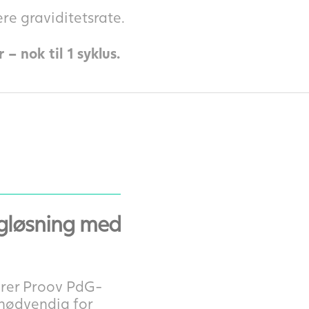
re graviditetsrate.
– nok til 1 syklus.
ggløsning med
serer Proov PdG-
 nødvendig for