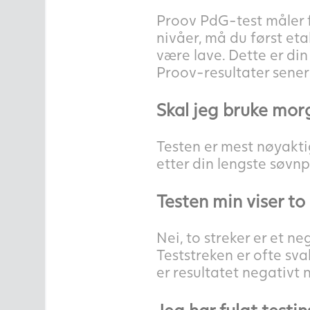
Proov PdG-test måler f
nivåer, må du først eta
være lave. Dette er din
Proov-resultater senere
Skal jeg bruke mor
Testen er mest nøyakt
etter din lengste søvnp
Testen min viser to 
Nei, to streker er et ne
Teststreken er ofte sva
er resultatet negativt 
Jeg har fulgt testin