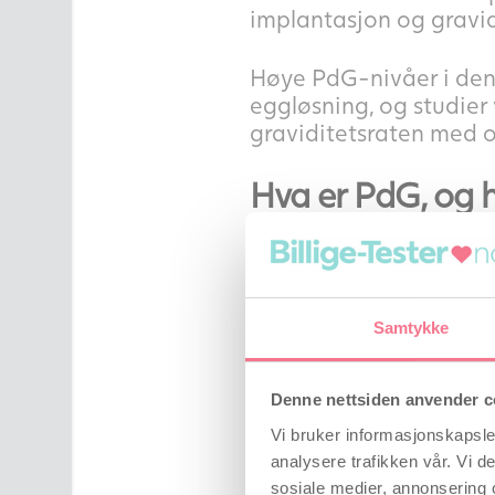
implantasjon og gravid
Høye PdG-nivåer i den 
eggløsning, og studier
graviditetsraten med op
Hva er PdG, og h
PdG er en markør eller
eggstokken etter egglø
Samtykke
Vedvarende høye nivåe
(implantasjonsvinduet) 
Denne nettsiden anvender c
Proov PdG-test fungere
Vi bruker informasjonskapsler
om nivåene stiger og ho
analysere trafikken vår. Vi 
eggløsning. Problemer 
sosiale medier, annonsering 