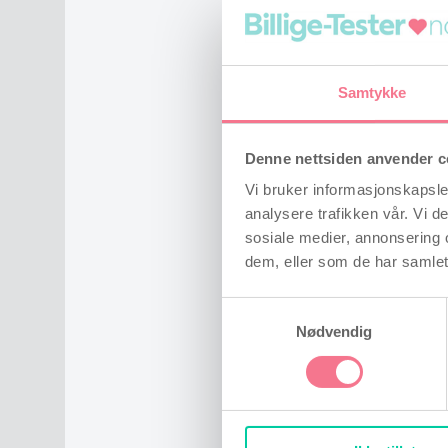
Relatered
Samtykke
Denne nettsiden anvender c
Vi bruker informasjonskapsler
analysere trafikken vår. Vi 
sosiale medier, annonsering 
dem, eller som de har samlet
Kan 
Samtykkevalg
Nødvendig
Forfatter
Ane Jön
Hvis du prøve
å kjenne til 