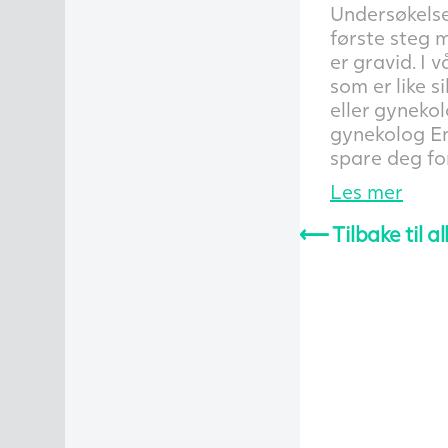
Undersøkelse
første steg 
er gravid. I 
som er like 
eller gynekolo
gynekolog En
spare deg fo
Les mer
⟵
Tilbake til al