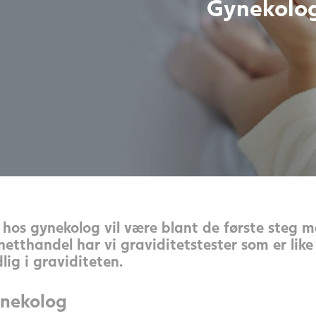
Gynekolo
 hos gynekolog vil være blant de første steg
 netthandel har vi graviditetstester som er lik
lig i graviditeten.
ynekolog