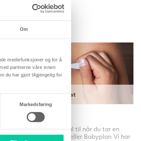
Om
iale mediefunksjoner og for å
 med partnerne våre innen
u har gjort tilgjengelig for
Rask urintest
Markedsføring
ter
Ida Madsen
, 3 februar 2018
sk urintest er alt som skal til når du tar en
ditetstest fra Clearblue eller Babyplan. Vi har