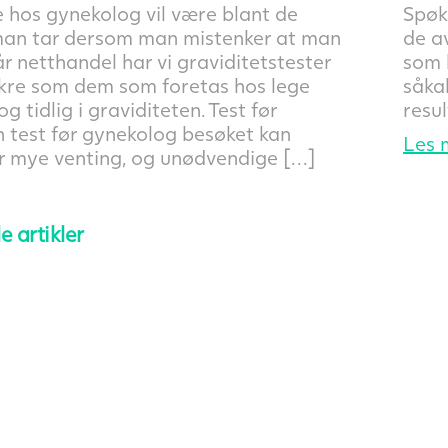
 hos gynekolog vil være blant de
Spøk
man tar dersom man mistenker at man
de a
vår netthandel har vi graviditetstester
som l
sikre som dem som foretas hos lege
såkal
g tidlig i graviditeten. Test før
resul
 test før gynekolog besøket kan
Les 
r mye venting, og unødvendige […]
le artikler