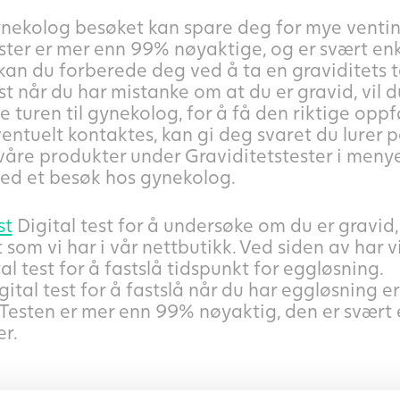
gynekolog besøket kan spare deg for mye ventin
ster er mer enn 99% nøyaktige, og er svært enkl
, kan du forberede deg ved å ta en graviditets 
st når du har mistanke om at du er gravid, vil 
e turen til gynekolog, for å få den riktige opp
ntuelt kontaktes, kan gi deg svaret du lurer på 
våre produkter under Graviditetstester i menyen 
d et besøk hos gynekolog.
st
Digital test for å undersøke om du er gravid,
t som vi har i vår nettbutikk. Ved siden av har 
al test for å fastslå tidspunkt for eggløsning.
gital test for å fastslå når du har eggløsning 
 Testen er mer enn 99% nøyaktig, den er svært e
er.