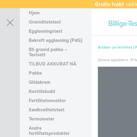
Gratis frakt
ved 
Hjem
Graviditetstest
Eggløsningstest
Bekreft eggløsning (PdG)
Artikler om fertilitet |
P
Bli gravid pakke –
Testsett
Senest oppdatert, 19 f
TILBUD AKKURAT NÅ
Pakke
Glidekrem
Kosttilskudd
Fertilitetsmonitor
Sædkvalitetstest
Termometer
Andre
fertilitetsprodukter