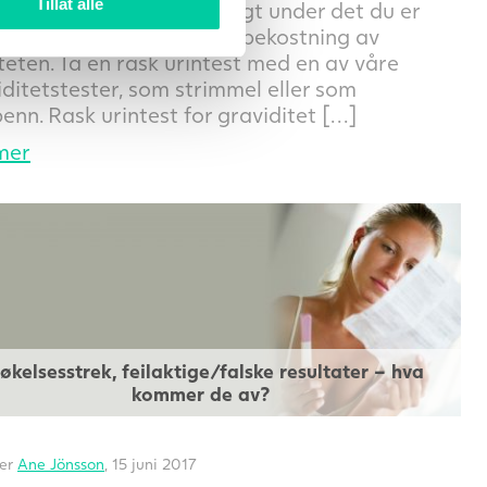
Tillat alle
ditetstester til priser langt under det du er
til å betale, men ikke på bekostning av
teten. Ta en rask urintest med en av våre
iditetstester, som strimmel eller som
enn. Rask urintest for graviditet […]
mer
økelsesstrek, feilaktige/falske resultater – hva
kommer de av?
ter
Ane Jönsson
, 15 juni 2017