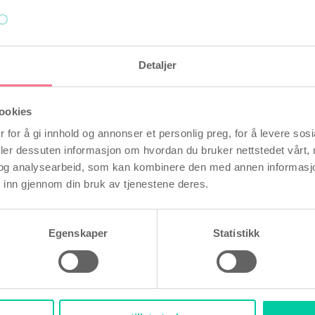
e artikler
Detaljer
ookies
 for å gi innhold og annonser et personlig preg, for å levere sos
deler dessuten informasjon om hvordan du bruker nettstedet vårt,
og analysearbeid, som kan kombinere den med annen informasjon d
 inn gjennom din bruk av tjenestene deres.
du merke når du får eggløsning?
Egenskaper
Statistikk
sson
, 9 november 2018
Forfat
r å bli gravid kan det være en fordel
En ra
tidspunktet for eggløsningen din, siden
gravi