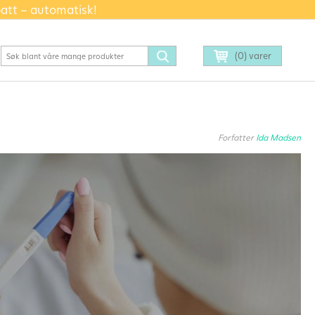
batt – automatisk!
(0) varer
Forfatter
Ida Madsen