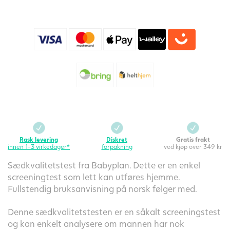
Rask levering
Diskret
Gratis frakt
innen 1-3 virkedager*
forpakning
ved kjøp over 349 kr
Sædkvalitetstest fra Babyplan. Dette er en enkel
screeningtest som lett kan utføres hjemme.
Fullstendig bruksanvisning på norsk følger med.
Denne sædkvalitetstesten er en såkalt screeningstest
og kan enkelt analysere om mannen har nok