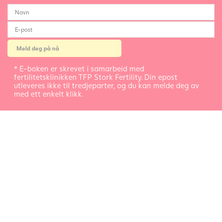
* E-boken er skrevet i samarbeid med
fertilitetsklinikken TFP Stork Fertility. Din epost
utleveres ikke til tredjeparter, og du kan melde deg av
med ett enkelt klikk.