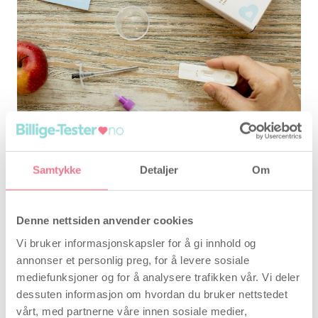
Samtykke
Detaljer
Om
Slik tester du hjemme
Denne nettsiden anvender cookies
Vi bruker informasjonskapsler for å gi innhold og
Testen fra Babyplan består av 3 deler:
annonser et personlig preg, for å levere sosiale
mediefunksjoner og for å analysere trafikken vår. Vi deler
Beger for å samle opp spermen
dessuten informasjon om hvordan du bruker nettstedet
Sprøyte for å flytte sæden
vårt, med partnerne våre innen sosiale medier,
Testenhet for å analysere sædprøven