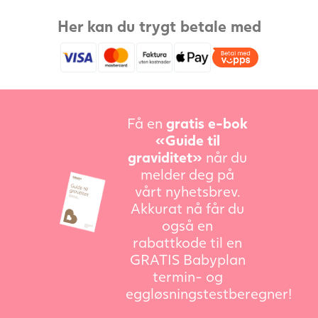
Her kan du trygt betale med
Få en
gratis e-bok
«Guide til
graviditet»
når du
melder deg på
vårt nyhetsbrev.
Akkurat nå får du
også en
rabattkode til en
GRATIS Babyplan
termin- og
eggløsningstestberegner!