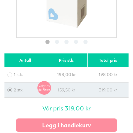
Antall
Pris stk.
Total pris
1 stk.
198,00
kr
198,00
kr
Valgt av
2 stk.
159,50
kr
319,00
kr
de fleste
Vår pris
319,00
kr
Legg i handlekurv