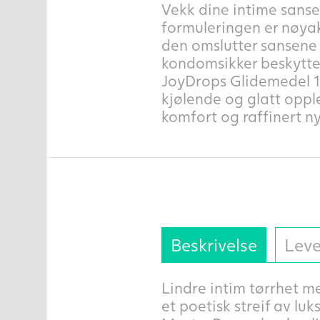
Vekk dine intime sans
formuleringen er nøyak
den omslutter sansene d
kondomsikker beskytter 
JoyDrops Glidemedel 12
kjølende og glatt oppl
komfort og raffinert ny
Beskrivelse
Leve
Lindre intim tørrhet m
et poetisk streif av lu