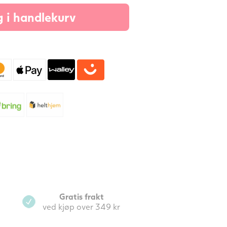
25
 i handlekurv
l
Mynte
ntall
Gratis frakt
ved kjøp over 349 kr