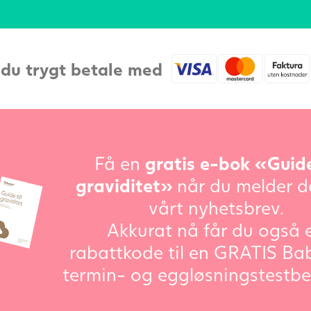
 du trygt betale med
Få en
gratis e-bok «Guide
graviditet»
når du melder d
vårt nyhetsbrev.
Akkurat nå får du også 
rabattkode til en GRATIS Ba
termin- og eggløsningstestbe