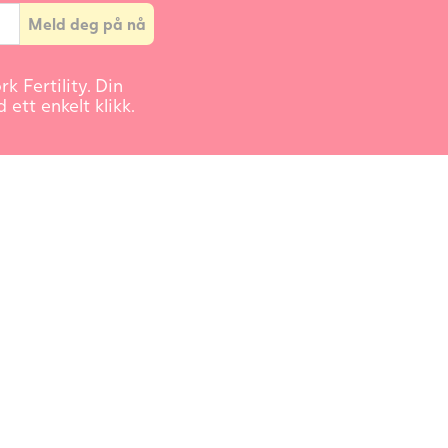
k Fertility. Din
ett enkelt klikk.