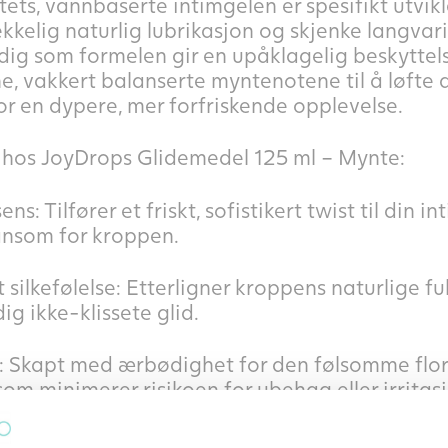
ts, vannbaserte intimgelen er spesifikt utvikl
kkelig naturlig lubrikasjon og skjenke langvarig
idig som formelen gir en upåklagelig beskyttel
ene, vakkert balanserte myntenotene til å løft
r en dypere, mer forfriskende opplevelse.
hos JoyDrops Glidemedel 125 ml – Mynte:
s: Tilfører et friskt, sofistikert twist til din in
kånsom for kroppen.
ilkefølelse: Etterligner kroppens naturlige fuk
ig ikke-klissete glid.
: Skapt med ærbødighet for den følsomme flor
om minimerer risikoen for ubehag eller irritas