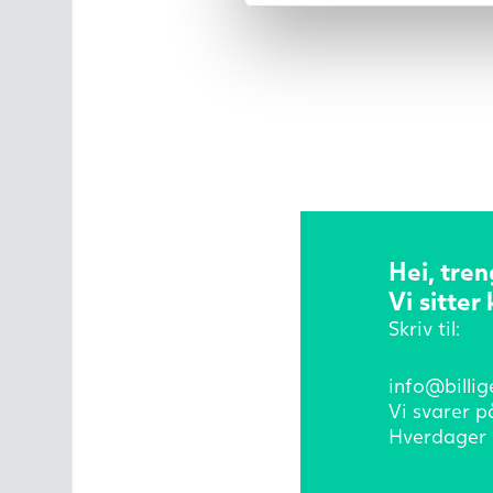
Hei, tren
Vi sitter 
Skriv til:
info@billig
Vi svarer p
Hverdager 