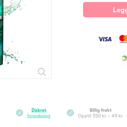
1
Legg
m
-
a
Diskret
Billig frakt
forpakning
Opptil 350 kr. – 49 kr.