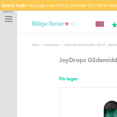
Gratis frakt
ved kjøp over 349 kr | Handle for 799 kr ell
Hjem
MENY
Graviditetstest
Eggløsningstest
Bekreft eggløsning (PdG)
Bli gravid pakke –
Hjem
Intimpleie
JoyDrops Glidemiddel 125 ml – Mynt
Testsett
TILBUD AKKURAT NÅ
JoyDrops Glidemidd
Pakke
Glidekrem
Kosttilskudd
På lager
Fertilitetsmonitor
Sædkvalitetstest
Termometer
Andre
fertilitetsprodukter