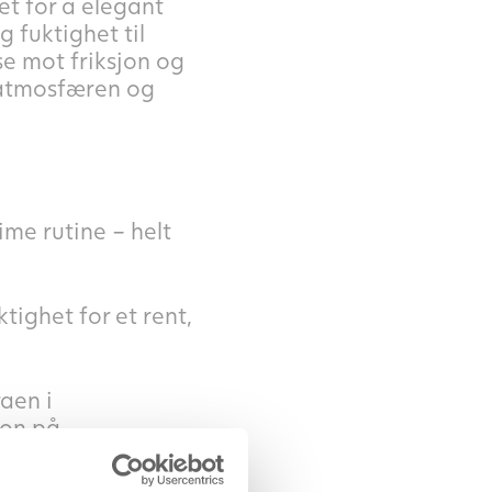
et for å elegant
 fuktighet til
se mot friksjon og
e atmosfæren og
time rutine – helt
tighet for et rent,
aen i
jon på