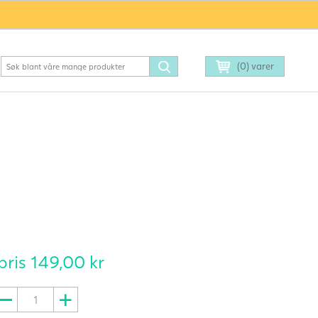
(0) varer
pris
149,00
kr
oyDrops
lidemiddel