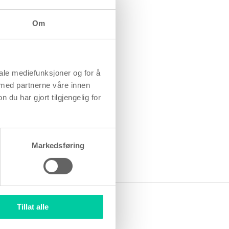
mmen med
r.
Om
 uten å etterlate
iale mediefunksjoner og for å
 med partnerne våre innen
opeiske standarder
u har gjort tilgjengelig for
ske markedet.
ler utenpå
 å opprettholde
Markedsføring
Tillat alle