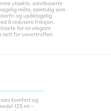
enne utsøkte, vannbaserte
behagelig måte, samtidig som
kkerfri og upåklagelig
ed å redusere friksjon.
issete for en elegant
 nett for uovertruffen
asses komfort og
emedel 125 ml –