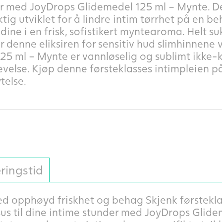
er med JoyDrops Glidemedel 125 ml – Mynte. D
tig utviklet for å lindre intim tørrhet på en 
ine i en frisk, sofistikert myntearoma. Helt su
denne eliksiren for sensitiv hud slimhinnene v
5 ml – Mynte er vannløselig og sublimt ikke-kl
evelse. Kjøp denne førsteklasses intimpleien på
telse.
ringstid
ed opphøyd friskhet og behag Skjenk førstekl
ksus til dine intime stunder med JoyDrops Glid