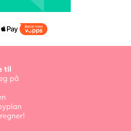
 til
eg på
en
byplan
regner!