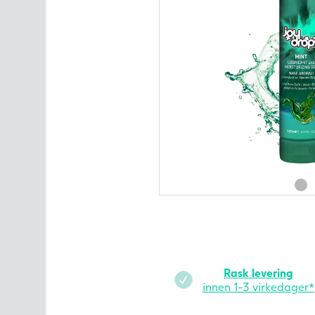
Intimpleie
Ultralydsmonitor
Merker
Alle produktkategorier
Artikler om fruktbarhet
Kontakt oss
Rask levering
innen 1-3 virkedager*