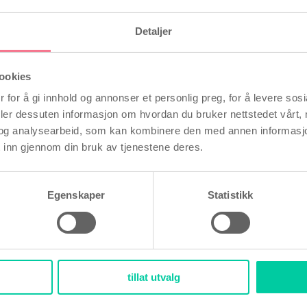
ndomer & leketøy: 100 % sikkert å bruke sa
uretanprodukter og alt eksklusivt intimtilbehø
Detaljer
 skylle av: Vaskes enkelt bort med lunkent vann
ookies
 laken, klær eller hud.
 for å gi innhold og annonser et personlig preg, for å levere sos
deler dessuten informasjon om hvordan du bruker nettstedet vårt,
teknisk sikkerhet: Produsert under strenge eur
og analysearbeid, som kan kombinere den med annen informasjon d
 GMP) for høyeste trygghet på det skandinavi
 inn gjennom din bruk av tjenestene deres.
ønsket mengde gel direkte på intimområdet el
er samleie. Gjenta påføringen etter behov for
Egenskaper
Statistikk
fri glideeffekt.
tillat utvalg