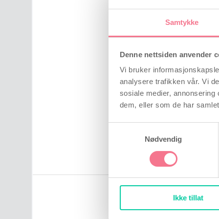
Kompatibel med ko
latexkondomer, poly
Samtykke
Vannløselig & lett å
Denne nettsiden anvender c
flekker på eksklusive
Vi bruker informasjonskapsler
analysere trafikken vår. Vi 
Sertifisert medisin
sosiale medier, annonsering 
(ISO 13485:2016 og
dem, eller som de har samlet
Bruksanvisning: Påfør 
Samtykkevalg
kondomen før eller und
Nødvendig
en optimal og friksjons
Ikke tillat