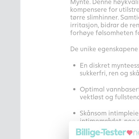
Mynte. Denne høykvalite
kompensere for utilstre
tørre slimhinner. Samt
irritasjon, bidrar de r
forhøye følsomheten fo
De unike egenskapene 
En diskret mynteessen
sukkerfri, ren og s
Optimal vannbasert s
vektløst og fullstend
Skånsom intimpleie
intimområdet, noe s
slimhinnene.