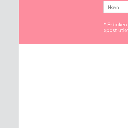
* E-boken 
epost utle