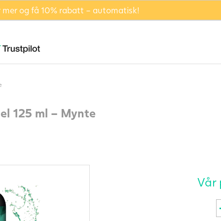
er mer og få 10% rabatt – automatisk!
e
el 125 ml – Mynte
Vår 
J
G