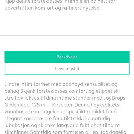
Kjøp denne førsteklasses intimpleien på nett for
uovertruffen komfort og raffinert nytelse.
Beskrivelse
Leveringstid
Lindre intim tørrhet med opphøyd sensualitet og
behag Skjenk førsteklasses komfort og et poetisk
streif av luksus til dine intime stunder med JoyDrops
Glidemedel 125 ml – Kirsebær. Denne høykvalitets,
vannbaserte intimgelen er spesifikt utviklet for å
elegant kompensere for utilstrekkelig naturlig
lubrikasjon og skjenke langvarig fuktighet til tørre
slimhinner. Samtidig som formelen gir en upåklagelig