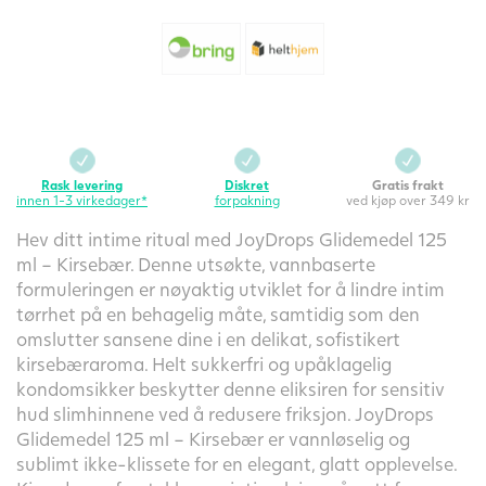
Rask levering
Diskret
Gratis frakt
innen 1-3 virkedager*
forpakning
ved kjøp over 349 kr
Hev ditt intime ritual med JoyDrops Glidemedel 125
ml – Kirsebær. Denne utsøkte, vannbaserte
formuleringen er nøyaktig utviklet for å lindre intim
tørrhet på en behagelig måte, samtidig som den
omslutter sansene dine i en delikat, sofistikert
kirsebæraroma. Helt sukkerfri og upåklagelig
kondomsikker beskytter denne eliksiren for sensitiv
hud slimhinnene ved å redusere friksjon. JoyDrops
Glidemedel 125 ml – Kirsebær er vannløselig og
sublimt ikke-klissete for en elegant, glatt opplevelse.