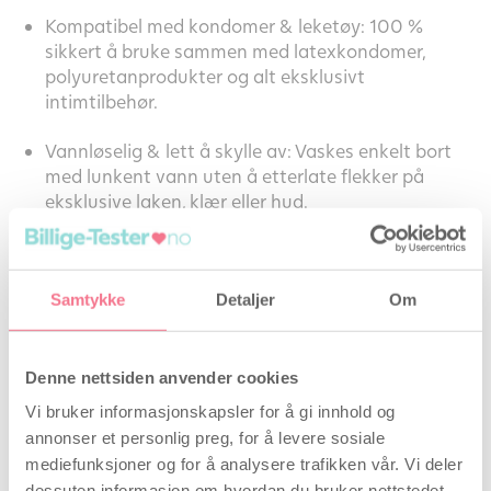
Kompatibel med kondomer & leketøy: 100 %
sikkert å bruke sammen med latexkondomer,
polyuretanprodukter og alt eksklusivt
intimtilbehør.
Vannløselig & lett å skylle av: Vaskes enkelt bort
med lunkent vann uten å etterlate flekker på
eksklusive laken, klær eller hud.
Sertifisert medisinteknisk sikkerhet: Produsert
under strenge europeiske standarder (ISO
13485:2016 og GMP) for høyeste trygghet på det
Samtykke
Detaljer
Om
skandinaviske markedet.
Bruksanvisning: Påfør ønsket mengde gel direkte på
Denne nettsiden anvender cookies
intimområdet or utenpå kondomen før eller under
Vi bruker informasjonskapsler for å gi innhold og
samleie. Gjenta påføringen etter behov for å
annonser et personlig preg, for å levere sosiale
opprettholde en optimal og friksjonsfri glideeffekt.
mediefunksjoner og for å analysere trafikken vår. Vi deler
dessuten informasjon om hvordan du bruker nettstedet