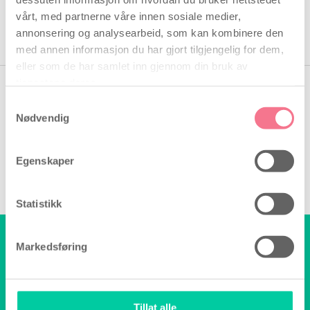
vårt, med partnerne våre innen sosiale medier,
annonsering og analysearbeid, som kan kombinere den
med annen informasjon du har gjort tilgjengelig for dem,
eller som de har samlet inn gjennom din bruk av
tjenestene deres.
Samtykkevalg
Nødvendig
Egenskaper
Statistikk
Hei, trenger du hjelp?
Markedsføring
Vi sitter klar til å hjelpe deg!
Skriv til:
info@billige-tester.no
Tillat alle
Vi svarer på e-posten din så snart