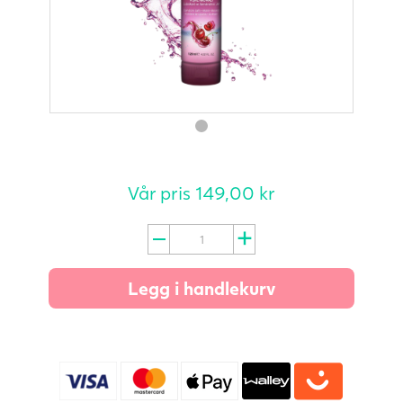
Vår pris
149,00
kr
JoyDrops
Glidemiddel
125
Legg i handlekurv
ml
-
Kirsebær
antall