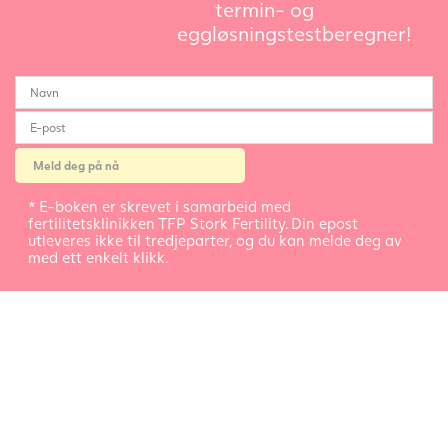
termin- og
eggløsningstestberegner!
* E-boken er skrevet i samarbeid med
fertilitetsklinikken TFP Stork Fertility. Din epost
utleveres ikke til tredjeparter, og du kan melde deg av
med ett enkelt klikk.