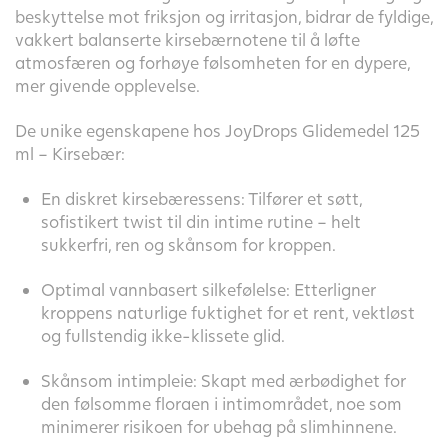
beskyttelse mot friksjon og irritasjon, bidrar de fyldige,
vakkert balanserte kirsebærnotene til å løfte
atmosfæren og forhøye følsomheten for en dypere,
mer givende opplevelse.
De unike egenskapene hos JoyDrops Glidemedel 125
ml – Kirsebær:
En diskret kirsebæressens: Tilfører et søtt,
sofistikert twist til din intime rutine – helt
sukkerfri, ren og skånsom for kroppen.
Optimal vannbasert silkefølelse: Etterligner
kroppens naturlige fuktighet for et rent, vektløst
og fullstendig ikke-klissete glid.
Skånsom intimpleie: Skapt med ærbødighet for
den følsomme floraen i intimområdet, noe som
minimerer risikoen for ubehag på slimhinnene.