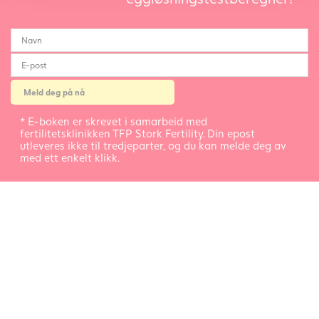
* E-boken er skrevet i samarbeid med
fertilitetsklinikken TFP Stork Fertility. Din epost
utleveres ikke til tredjeparter, og du kan melde deg av
med ett enkelt klikk.