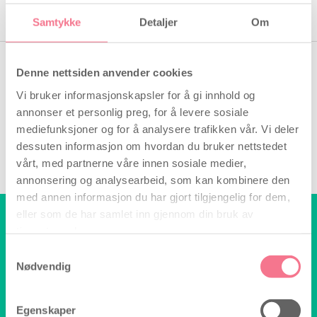
Samtykke
Detaljer
Om
Denne nettsiden anvender cookies
Vi bruker informasjonskapsler for å gi innhold og
annonser et personlig preg, for å levere sosiale
mediefunksjoner og for å analysere trafikken vår. Vi deler
dessuten informasjon om hvordan du bruker nettstedet
vårt, med partnerne våre innen sosiale medier,
annonsering og analysearbeid, som kan kombinere den
med annen informasjon du har gjort tilgjengelig for dem,
eller som de har samlet inn gjennom din bruk av
Hei, trenger du hjelp?
tjenestene deres.
Vi sitter klar til å hjelpe deg!
Skriv til:
Samtykkevalg
Nødvendig
info@billige-tester.no
Vi svarer på e-posten din så snart
som mulig.
Egenskaper