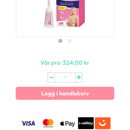
Vår pris
324,00
kr
Conceive+
Plus
tuber
Legg i handlekurv
af
4
g
antall