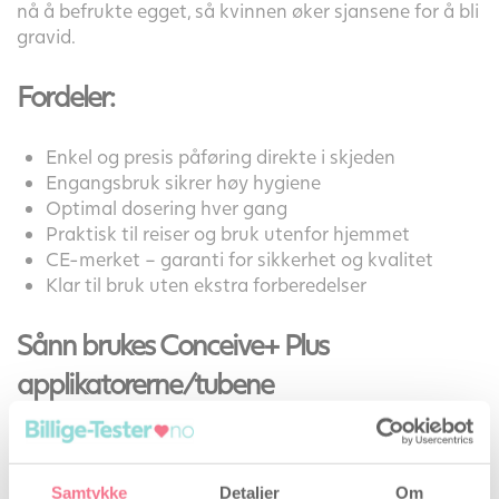
nå å befrukte egget, så kvinnen øker sjansene for å bli
gravid.
Fordeler:
Enkel og presis påføring direkte i skjeden
Engangsbruk sikrer høy hygiene
Optimal dosering hver gang
Praktisk til reiser og bruk utenfor hjemmet
CE-merket – garanti for sikkerhet og kvalitet
Klar til bruk uten ekstra forberedelser
Sånn brukes Conceive+ Plus
applikatorerne/tubene
Conceive+ Plus kan brukes gjennom hele syklusen,
men er selvfølgelig mest effektiv når den brukes på
eggløsningstidspunktet. Det vil si vanligvis 0-5 dager
Samtykke
Detaljer
Om