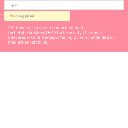
* E-boken er skrevet i samarbeid med
fertilitetsklinikken TFP Stork Fertility. Din epost
utleveres ikke til tredjeparter, og du kan melde deg av
med ett enkelt klikk.