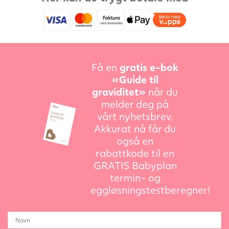
Få en
gratis e-bok
«Guide til
graviditet»
når du
melder deg på
vårt nyhetsbrev.
Akkurat nå får du
også en
rabattkode til en
GRATIS Babyplan
termin- og
eggløsningstestberegner!