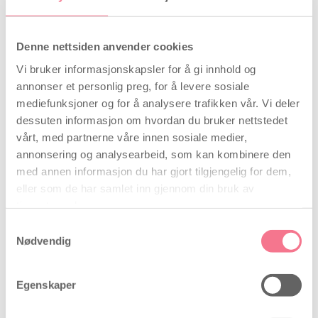
før tidspunktet for en positiv eggløsningstest.
Bruk Conceive+ Plus ca. 10-15 min. før du ønsker å
Denne nettsiden anvender cookies
ha samleiet.
Vi bruker informasjonskapsler for å gi innhold og
Ta forsiktig av den lille hetten på tuben og stikk
annonser et personlig preg, for å levere sosiale
tuben forsiktig inn i skjedeåpningen – gjerne så
mediefunksjoner og for å analysere trafikken vår. Vi deler
dypt i skjeden som det er mulig.
dessuten informasjon om hvordan du bruker nettstedet
Klem med fingrene på tuben 2-3 ganger etter
vårt, med partnerne våre innen sosiale medier,
hverandre, så du er sikker på at hele tubens
annonsering og analysearbeid, som kan kombinere den
innehold har kommet inn i skjeden.
med annen informasjon du har gjort tilgjengelig for dem,
Fortsett med å klemme sammen på tuben når du
eller som de har samlet inn gjennom din bruk av
trekker den forsktig ut igjen.
tjenestene deres.
Inneholdet som var i tuben vil nå fordele seg i
skjeden og gi skjeden din et “sædcelle-vennlig”
Samtykkevalg
miljø som øker dine sjanser etterfølgende for å bli
Nødvendig
gravid.
Egenskaper
Bemerk:
En applikator/tube kan kun brukes én gang.